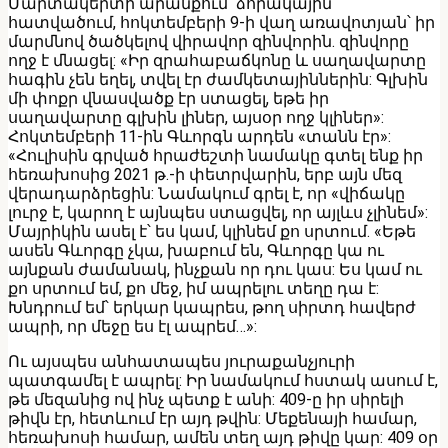
Մարտակերտի արանքում՝ ձորակային
հատվածում, հոկտեմբերի 9-ի վաղ առավոտյան՝ իր
մարմնով ծածկելով վիրավոր զինվորին. զինվորը
ողջ է մնացել: «Իր զրահաբաճկոնը և սաղավարտը
հագին չեն եղել, տվել էր ժամկետայիններին: Գլխին
մի փոքր վնասվածք էր ստացել, եթե իր
սաղավարտը գլխին լիներ, այսօր ողջ կլիներ»:
Հոկտեմբերի 11-ին Գևորգն արդեն «տանն էր»:
«Հուլիսին գրված հրաժեշտի նամակը գտել ենք իր
հեռախոսից 2021 թ.-ի փետրվարին, երբ այն մեզ
վերադարձրեցին: Նամակում գրել է, որ «վիճակը
լուրջ է, կարող է այնպես ստացվել, որ այլևս չլինեմ»:
Մայրիկին ասել է՝ ես կամ, կլինեմ քո սրտում. «Եթե
ասեն Գևորգը չկա, խաբում են, Գևորգը կա ու
այնքան ժամանակ, ինչքան որ դու կաս: Ես կամ ու
քո սրտում եմ, քո մեջ, իմ ապրելու տեղը դա է:
Խնդրում եմ՝ երկար կապրես, թող սիրտդ հավերժ
ապրի, որ մեջը ես էլ ապրեմ…»:
Ու այսպես անհատապես յուրաքանչյուրի
պատգամել է ապրել: Իր նամակում հստակ ասում է,
թե մեզանից ով ինչ պետք է անի: 409-ը իր սիրելի
թիվն էր, հետևում էր այդ թվին: Մեքենայի համար,
հեռախոսի համար, ամեն տեղ այդ թիվը կար: 409 օր