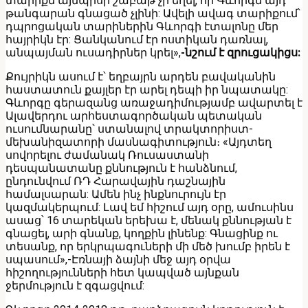
տարիքն այնպիսի շաբաթ չի եղել, որ Գևորգն այդ
թանգարան գնացած չլինի: Ավելի ավագ տարիքում՝
դպրոցական տարիներին Գևորգի էտալոնը մեր
հայրիկն էր: Ցանկանում էր ոստիկան դառնալ,
անպայման ուսադիրներ կրել»,
-նշում է զրուցակիցս:
Քույրիկն ասում է՝ եղբայրն արդեն բավականին
հաստատուն քայլեր էր արել դեպի իր նպատակը:
Գևորգը գերազանց առաջադիմությամբ ավարտել է
Ալավերդու արհեստագործական պետական
ուսումնարանը՝ ստանալով տրակտորիստ-
մեխանիզատորի մասնագիտություն։ «Այդտեղ
սովորելու ժամանակ Ռուսաստանի
դեսպանատանը քննություն է հանձնում,
ընդունվում ՌԴ Հարավային դաշնային
համալսարան: Ամեն ինչ ինքնուրույն էր
կազմակերպում: Լավ եմ հիշում այդ օրը, ամուսինս
ասաց՝ 16 տարեկան երեխա է, մենակ քննության է
գնացել, արի գնանք, կողքին լինենք: Գնացինք ու
տեսանք, որ երկրպագուների մի մեծ խումբ իրեն է
սպասում»,-Էռնայի ձայնի մեջ այդ օրվա
հիշողությունների հետ կապված այնքան
ջերմություն է զգացվում: