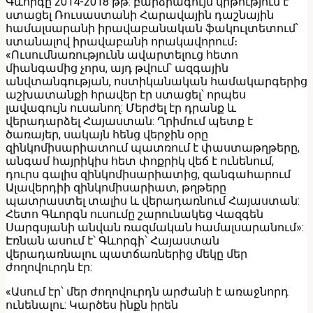
Գևորգը 2014-2018 թթ. բարձրագույն կրթություն է
ստացել Ռուսաստանի Հարավային դաշնային
համալսարանի իրավաբանական ֆակուլտետում՝
ստանալով իրավաբանի որակավորում։
«Ուսումնառությունն ավարտելուց հետո
միանգամից չորս, այդ թվում՝ ազգային
անվտանգության, ոստիկանական համակարգերից
աշխատանքի հրավեր էր ստացել՝ որպես
լավագույն ուսանող: Մերժել էր դրանք և
վերադարձել Հայաստան: Ղրիմում պետք է
ծառայեր, սակայն հենց վերջին օրը
զինկոմիսարիատում պատռում է փաստաթղթերը,
անգամ հայրիկիս հետ փոքրիկ վեճ է ունենում,
դուրս գալիս զինկոմիսարիատից, զանգահարում
Ալավերդիի զինկոմիսարիատ, թղթերը
պատրաստել տալիս և վերադառնում Հայաստան:
Հետո Գևորգն ուսումը շարունակեց Վազգեն
Սարգսյանի անվան ռազմական համալսարանում»:
Էռնան ասում է՝ Գևորգի՝ Հայաստան
վերադառնալու պատճառներից մեկը մեր
ժողովուրդն էր:
«Ասում էր՝ մեր ժողովուրդն արժանի է առաջնորդ
ունենալու: Կարծես ինքն իրեն