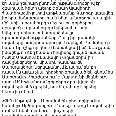
էր, ակադեմիայի ընդունելության գործերով էր
զբաղված, հետո պետք է գնար Ալավերդի:
Պատերազմի լուրով արթնացանք, Գևորգը կապվեց
իր հրամանատարության հետ, այնտեղից ասացին՝
մի՛ արի, արձակուրդի մեջ ես, քո գործերով
զբաղվի՛ր, արձակուրդը կվերջանա, նոր
կվերադառնաս ու կստանձնես քո
պարտականությունները: Բայց իր դասակի
տղաները հաղորդագրություն գրեցին՝ Կոմանդո՛ր,
հասի: Որոշեց, որ գնում է, մոտեցավ ինձ՝ եթե չգամ,
իմացեք, որ ձեզ համար հուլիսից գրված նամակ
ունեմ: Միանում է կամավոր տղաներին՝ իր
դասընկերներին, միասին հասնում են
Մարտակերտ: Ներկայանում է, ասում են՝ քո
դասակն այլևս չկա, դիրքերը գրավված են, գնում ես
Մարտունի: Հրաժարվում է Մարտունի մեկնելուց,
ասում է՝ եթե անգամ դիրքերը գրավված են,
տղաներն ինձ գրել են, ողջ են, պետք է իրենց
հետևից գնամ:
«Չե՞ս ենթարկվում հրամանին, քեզ տրիբունալ
կտանք»: Արձագանքում է՝ տվեք, պետք է տղաներին
գտնեմ: Ներկայանում է վաշտերի
հրամանատարներին, ստանձնում