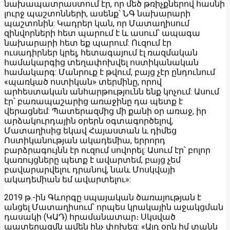
նախապատրաստում էր, որ մեծ թռիչքներով հասնի
լուրջ պաշտոնների, ասենք՝ ՆԳ նախարարի
պաշտոնին: Կադրեր կան, որ Մատաղիսում
զինվորների հետ պարում է և ասում՝ ապագա
նախարարի հետ եք պարում: Ուզում էր
ուսադիրներ կրել, հետագայում էլ ռազմական
համակարգից տեղափոխվել ոստիկանական
համակարգ: Մանրուք է թվում, բայց չէր ընդունում
«պառկած ոստիկան» տերմինը, որով
արհեստական անհարթությունն ենք կոչում: Ասում
էր՝ բառապաշարից առաջինը դա պետք է
վերացնեմ: Պատերազմից մի քանի օր առաջ, իր
արձակուրդային օրերն օգտագործելով,
Մատաղիսից եկավ Հայաստան և դիմեց
Ոստիկանության ակադեմիա, երրորդ
բարձրագույնն էր ուզում սովորել: Ասում էր՝ բոլոր
կառույցները պետք է ավարտեմ, բայց չեմ
բավարարվելու դրանով, նաև Մոսկվայի
ակադեմիան եմ ավարտելու»:
2019 թ.-ին Գևորգը սպայական ծառայության է
անցել Մատաղիսում՝ որպես կրակային աջակցման
դասակի (ԿԱԴ) հրամանատար։ Սկսված
պատերազմն ամեն ինչ փոխեց: «Այդ օրն իմ տանն