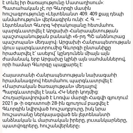
է տևել իր ծառայությունը Մատաղիսում»:
Պատահական չէ, որ Գևորգի մասին
հուշագրությունը «Լեյտենանտ 409. 409 քայլ դեպի
անմահություն» վերնագիրն ունի: Հ. Գ. —
Լեյտենանտ Գևորգ Կիրակոսյանը հետմահու
պարգևատրվել է Արցախի Հանրապետության
պաշտպանության բանակի «6-րդ ՊՇ անձնուրաց
պաշտպան» մեդալով։ Արցախի Հանրապետության
մյուս պարգևատրումից Գևորգի ընտանիքը
հրաժարվել է՝ ասելով՝ կընդունեն միայն այն
ժամանակ, երբ Արցախը կլինի այն սահմաններով,
որի համար Գևորգը պայքարել է:
Հայաստանի Հանրապետության նախագահի
հրամանագրով հետմահու պարգևատրվել է
«Մարտական ծառայության» մեդալով:
Պարգևատրվել է նաև ՀԿ-ների կողմից:
Հուղարկավորված է Լոռվա մարզի Հագվի գյուղում:
2021 թ.-ի օգոստոսի 28-ին գյուղում բացվել է
Գևորգին նվիրված հուշաղբյուրը, իսկ նրա
հուշատանը ներկայացված են լեյտենանտի
անձնական և մարտական իրերը, լուսանկարները,
պատվոգրերը, հուշանվերները։