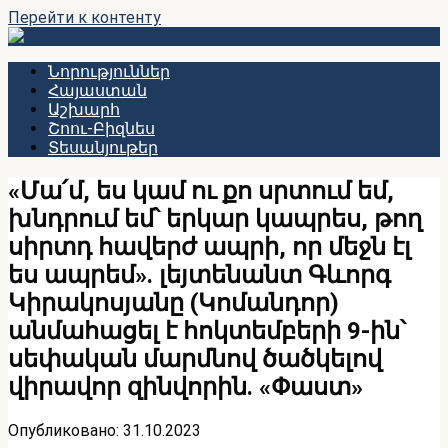
Перейти к контенту
Նորություններ
Հայաստան
Աշխարհ
Շոու-Բիզնես
Տեսանյութեր
«Մա՛մ, ես կամ ու քո սրտում եմ,
խնդրում եմ՝ երկար կապրես, թող
սիրտդ հավերժ ապրի, որ մեջն էլ
ես ապրեմ». լեյտենանտ Գևորգ
Կիրակոսյանը (Կոմանդոր)
անմահացել է հոկտեմբերի 9-ին՝
սեփական մարմնով ծածկելով
վիրավոր զինվորին. «Փաստ»
Опубликовано:
31.10.2023