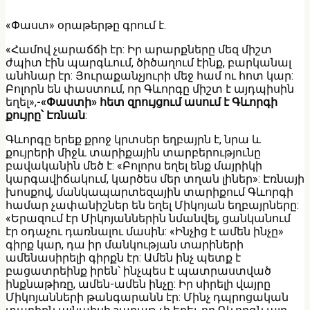
«Փաստ» օրաթերթը գրում է.
«Համով չարաճճի էր: Իր արարքները մեզ միշտ
ժպիտ էին պարգևում, ծիծաղում էինք, բարկանալ
անհնար էր: Յուրաքանչյուրի մեջ համ ու հոտ կար:
Բոլորն են փաստում, որ Գևորգը միշտ է այդպիսին
եղել»,
-«Փաստի» հետ զրույցում ասում է Գևորգի
քույրը՝ Էռնան
:
Գևորգը երեք քրոջ կրտսեր եղբայրն է, նրա և
քույրերի միջև տարիքային տարբերությունը
բավականին մեծ է: «Բոլորս եղել ենք մայրիկի
կարգավիճակում, կարծես մեր տղան լիներ»: Էռնայի
խոսքով, մանկապարտեզային տարիքում Գևորգի
համար չափանիշներ են եղել Միկոյան եղբայրները:
«Երազում էր Միկոյաններին նմանվել, ցանկանում
էր օդաչու դառնալու մասին: «Ինչից է ամեն ինչը»
գիրք կար, դա իր մանկության տարիների
ամենասիրելի գիրքն էր: Ամեն ինչ պետք է
բացատրեինք իրեն՝ ինչպես է պատրաստված
ինքնաթիռը, ամեն-ամեն ինչը: Իր սիրելի վայրը
Միկոյանների թանգարանն էր: Մինչ դպրոցական