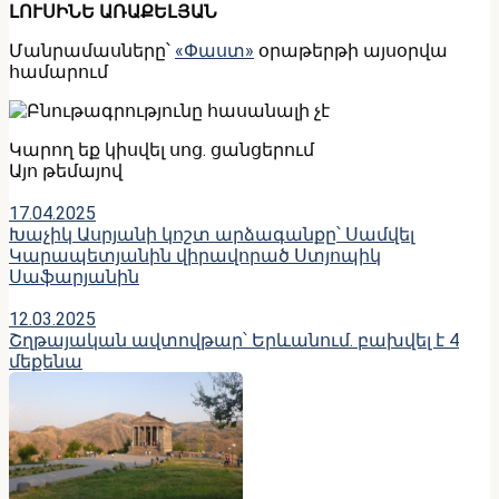
ԼՈՒՍԻՆԵ ԱՌԱՔԵԼՅԱՆ
Մանրամասները՝
«Փաստ»
օրաթերթի այսօրվա
համարում
Կարող եք կիսվել սոց․ ցանցերում
Այո թեմայով
17.04.2025
Խաչիկ Ասրյանի կոշտ արձագանքը՝ Սամվել
Կարապետյանին վիրավորած Ստյոպիկ
Սաֆարյանին
12.03.2025
Շղթայական ավտովթար՝ Երևանում. բախվել է 4
մեքենա