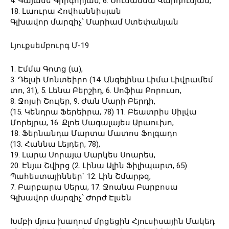
4. Գայանե Գրիգորյան, 6. Սուսաննա Վարդումյան,
18. Լաուրա Հովհաննիսյան
Գլխավոր մարզիչ՝ Մարիամ Ստեփանյան
Լյուքսեմբուրգ Մ-19
1. Էմմա Գոտց (ա),
3. Դելսի Մոնտեիրո (14. Անգելինա Լիմա Լիվրամեմ
տո, 31), 5. Լենա Բերշիդ, 6. Սոֆիա Բորուսո,
8. Ջոյսի Շուլեր, 9. Ժան Մարի Բերդի,
(15. Կենդրա Ֆերեիրա, 78) 11. Բեատրիս Սիլվա
Մորեյրա, 16. Քլոե Մագալայես Արաուխո,
18. Ֆերնանդա Մարտա Մատոս Ֆոլգադո
(13. Հաննա Լեյդեր, 78),
19. Լարա Սորայա Մարկես Սոարես,
20. Էնյա Շվիրց (2. Լինա Ալին Ֆիլիպարտ, 65)
Պահեստայիններ` 12. Լին Շմարթզ,
7. Բարբարա Սերա, 17. Ջոանա Բարբոսա
Գլխավոր մարզիչ՝ Ժորժ Էլսեն
Խմբի մյուս խաղում մրցեցին Հյուսիսային Մակեդ