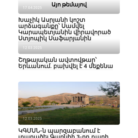
Այո թեմայով
17.04.2025
Խաչիկ Ասրյանի կոշտ
արձագանքը՝ Սամվել
Կարապետյանին վիրավորած
Ստյոպիկ Սաֆարյանին
12.03.2025
Շղթայական ավտովթար՝
Երևանում. բախվել է 4 մեքենա
12.03.2025
ԿԳՄՍՆ-ն պարզաբանում է
տարածել Գառնիի 3-րդ դարի