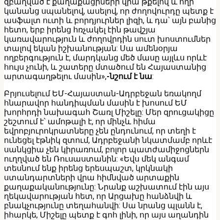
զբաղված է քաղաքացիների վրա թքելով և հղի
կանանց սպանելով, ասելով, որ ժողովուրդը պետք է
ասֆալտ ուտի և բորդյուրներ լիզի, և դա՝ այն բանից
հետո, երբ իրենց հռչակել էին թավշյա
կառավարություն և ժողովրդին սուտ խոստումներ
տալով եկան իշխանության: Սա ամենօրյա
ողբերգություն է, մարդկանց մեծ մասը այլևս որևէ
հույս չունի, և շատերը մտածում են Հայաստանից
արտագաղթելու մասին»,
-նշում է նա
:
Բրյուսելում ԵՄ-Հայաստան-Ադրբեջան եռակողմ
հնարավոր հանդիպման մասին է խոսում ԵՄ
խորհրդի նախագահ Շառլ Միշելը: Մեր զրուցակիցը
շեշտում է՝ ամոթալի է, որ մինչև հիմա
եվրոբյուրոկրատները չեն ընդունում, որ տեղի է
ունեցել էթնիկ զտում, Ադրբեջանի նկատմամբ որևէ
սանկցիա չեն կիրառում, բոլոր պատժամիջոցներն
ուղղված են Ռուսաստանին: «Եվս մեկ անգամ
տեսնում ենք իրենց երեսպաշտ, կրկնակի
ստանդարտների վրա հիմնված արտաքին
քաղաքականությունը: Նրանք աշխատում էին այս
ղեկավարության հետ, որ Արցախը հանձնվի և
բնակչությունը տեղահանվի: Սա նրանց պլանն է,
իհարկե, Միշելը պետք է գոհ լինի, որ այս աղանդին