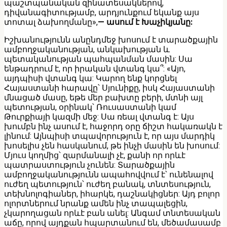
պաշտպանական զինատեսակներով,
դիվանագիտությամբ, արդյունքում եկանք այս
տոտալ ձախողմանը»,
— ասում է Խաչիկյանը:
Իշխանությունն անընդմեջ խոսում է տարածքային
ամբողջականության, անկախության և
պետականության պահպանման մասին: Սա
ենթադրում է, որ իրական վտանգ կա՞: «Այո,
այդպիսի վտանգ կա: Կարող ենք կորցնել
Հայաստանի հարավը՝ Սյունիքը, իսկ Հայաստանի
մնացած մասը, եթե մեր բախտը բերի, մտնի այլ
պետության, օրինակ՝ Ռուսաստանի կամ
Թուրքիայի կազմի մեջ: Սա ռեալ վտանգ է: Այս
խումբն ինչ ասում է, հաջորդ օրը ճիշտ հակառակն է
լինում: Այնպիսի տպավորություն է, որ այս մարդիկ
խոսելիս չեն հասկանում, թե ինչի մասին են խոսում:
Մյուս կողմից՝ զարմանալի չէ, քանի որ որևէ
պատրաստություն չունեն: Տարածքային
ամբողջականությունն ապահովվում է՝ ունենալով
ուժեղ պետություն՝ ուժեղ բանակ, տնտեսություն,
տեխնոլոգիաներ, իհարկե, դաշնակիցներ: Այդ բոլոր
ոլորտներում նրանք ամեն ինչ տապալեցին,
չկարողացան որևէ բան անել: Անգամ տնտեսական
աճը, որով այդքան հպարտանում են, մեծամասամբ