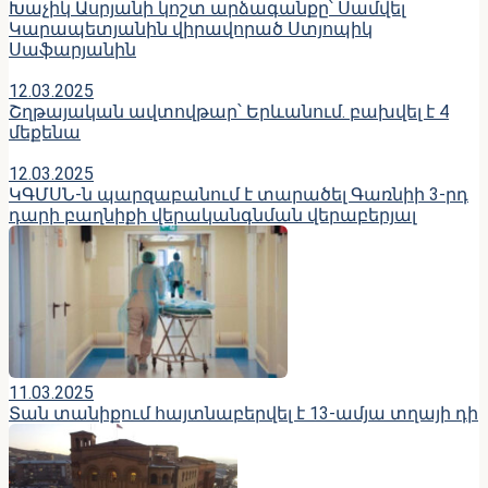
Խաչիկ Ասրյանի կոշտ արձագանքը՝ Սամվել
Կարապետյանին վիրավորած Ստյոպիկ
Սաֆարյանին
12.03.2025
Շղթայական ավտովթար՝ Երևանում. բախվել է 4
մեքենա
12.03.2025
ԿԳՄՍՆ-ն պարզաբանում է տարածել Գառնիի 3-րդ
դարի բաղնիքի վերականգնման վերաբերյալ
11.03.2025
Տան տանիքում հայտնաբերվել է 13-ամյա տղայի դի