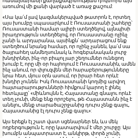
համալսարանի քաղաքագիտության դոկտորն այս
առումով մի քանի վարկած է առաջ քաշում:
«Սա կա՛մ լավ կազմակերպված թատրոն է, որտեղ
այս խումբը սպասարկում է Ռուսաստանի շահերը՝
Ռուսաստանի համար ալիբի ստեղծելով, այնպիսի
իրադրություն ստեղծելով, որ Ռուսաստանը ոչինչ
չանի և արդարանա, այսինքն՝ արդարացում ենք
ստեղծում նրանց համար, որ ոչինչ չանեն, կա՛մ սա
ծայրահեղ անմեղսունակ և հոգեբանական լուրջ
խնդիրներ, ինչ-որ բիպոլ յար շեղումներ ունեցող
խումբ է, որը մի օր հայհոյում է Ռուսաստանին, ամեն
ինչ անում, որ փլուզվեն մեր հարաբերությունները
նրա հետ, մյուս օրն ասում, որ իրար հետ որևէ
խնդիր չունեն: Իսկ Ռուսաստանի կողմից արվող
հայտարարությունների հիմքում կարող է լինել
հետևյալը՝ «միևնույնն է, Հայաստանը գնալու որևէ
տեղ չունի, մենք ենք որոշելու, թե Հայաստանն ինչ է
անելու, մենք տարածաշրջանից դուրս չենք գալու,
Հայաստանից էլ դուրս չենք գալու»:
Այս երեքն էլ շատ վատ սցենարներ են, ևս մեկ
ողբերգություն է, որը կատարվում է մեր շուրջը: Այս
խումբն անպատրաստ է, անկիրթ, փորձ չունի,