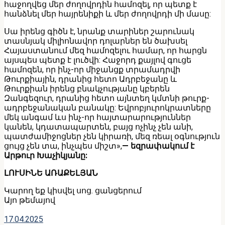
հաջողվեց մեր ժողովրդին համոզել, որ պետք է
հանձնել մեր հայրենիքի և մեր ժողովրդի մի մասը:
Սա իրենց գիծն է, նրանք տարիներ շարունակ
տասնյակ միլիոնավոր դոլարներ են ծախսել
Հայաստանում մեզ համոզելու համար, որ հարցն
այսպես պետք է լուծվի: Հաջորդ քայլով գուցե
համոզեն, որ ինչ-որ միջանցք տրամադրվի
Թուրքիային, դրանից հետո Ադրբեջանը և
Թուրքիան իրենց բնակչությանը կբերեն
Զանգեզուր, դրանից հետո այնտեղ կմտնի թուրք-
ադրբեջանական բանակը: Եվրոբյուրոկրատները
մեկ անգամ ևս ինչ-որ հայտարարություններ
կանեն, կդատապարտեն, բայց ոչինչ չեն անի,
պատժամիջոցներ չեն կիրառի, մեզ ռեալ օգնություն
ցույց չեն տա, ինչպես միշտ»,
— եզրափակում է
Արթուր Խաչիկյանը:
ԼՈՒՍԻՆԵ ԱՌԱՔԵԼՅԱՆ
Կարող եք կիսվել սոց․ ցանցերում
Այո թեմայով
17.04.2025