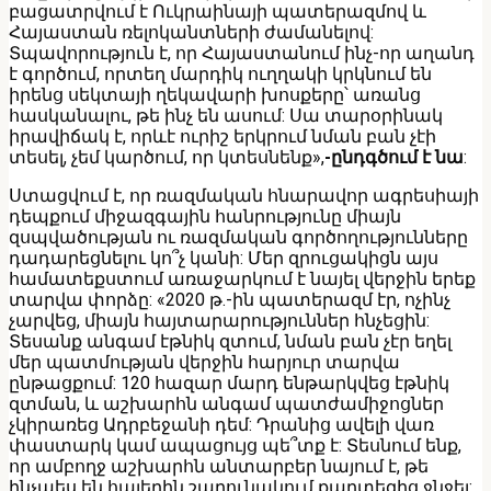
բացատրվում է Ուկրաինայի պատերազմով և
Հայաստան ռելոկանտների ժամանելով:
Տպավորություն է, որ Հայաստանում ինչ-որ աղանդ
է գործում, որտեղ մարդիկ ուղղակի կրկնում են
իրենց սեկտայի ղեկավարի խոսքերը՝ առանց
հասկանալու, թե ինչ են ասում: Սա տարօրինակ
իրավիճակ է, որևէ ուրիշ երկրում նման բան չէի
տեսել, չեմ կարծում, որ կտեսնենք»,
-ընդգծում է նա
:
Ստացվում է, որ ռազմական հնարավոր ագրեսիայի
դեպքում միջազգային հանրությունը միայն
զսպվածության ու ռազմական գործողությունները
դադարեցնելու կո՞չ կանի: Մեր զրուցակիցն այս
համատեքստում առաջարկում է նայել վերջին երեք
տարվա փորձը: «2020 թ.-ին պատերազմ էր, ոչինչ
չարվեց, միայն հայտարարություններ հնչեցին:
Տեսանք անգամ էթնիկ զտում, նման բան չէր եղել
մեր պատմության վերջին հարյուր տարվա
ընթացքում: 120 հազար մարդ ենթարկվեց էթնիկ
զտման, և աշխարհն անգամ պատժամիջոցներ
չկիրառեց Ադրբեջանի դեմ: Դրանից ավելի վառ
փաստարկ կամ ապացույց պե՞տք է: Տեսնում ենք,
որ ամբողջ աշխարհն անտարբեր նայում է, թե
ինչպես են հայերին շարունակում քարտեզից ջնջել: