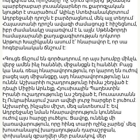
հերքվում են, որոշները՝ ոչ: Մյուս կողմից՝ թշնամին
պարբերաբար լուսանկարներ ու քարոզչական
նյութեր է տարածում՝ Ալիևը Ստեփանակերտում
Ադրբեջանի դրոշն է բարձրացնում, մեկ այլ տեղում
Հայաստանի դրոշն ավազի ժամացույց է հիշեցնում,
իբր ժամանակը սպառվում է և այլն: Սթենֆորդի
համալսարանի քաղաքագիտության դոկտոր
Արթուր Խաչիկյանն ասում է՝ հնարավոր է, որ սա
հոգեբանական ճնշում է:
«Գուցե ճնշում են գործադրում, որ այս խումբը մինչև
վերջ ամեն ինչ հանձնի, միջանցքն էլ հանձնի: Բայց
կա նաև ռեալ հնարավորություն, որ կարող են ուժով
բացել այդ միջանցքը, այդ հնարավորությունը ևս
ունեն: Աշխարհի ուշադրությունը հիմա շեղված է
դեպի Միջին Արևելք, Հյուսիսային Պաղեստին:
Իրանի ուշադրությունը ևս շեղված է, Ռուսաստանն
էլ Ուկրաինայում շատ ավելի լուրջ հարցեր է լուծում:
Աշխարհը, ինչպես միշտ, մեզ անտեսում է: Եվ
Ադրբեջանը նման հնարավորություն կունենա
ուժով այս հարցը լուծելու: Ցավոք, ունենք մի
կառավարություն, որը հինգ տարի ոչինչ չարեց՝ մեզ
խոստանալով խաղաղության դարաշրջան,
փոխանակ զբաղվեր մեր բանակով, մեր