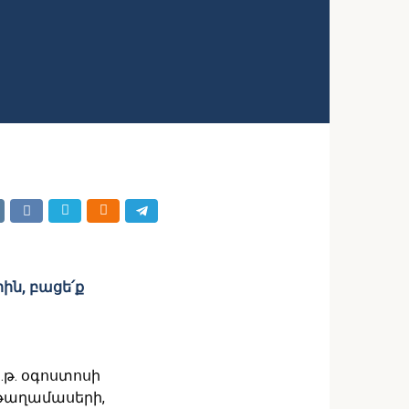
րին, բացե՛ք
թ. օգոստոսի
ն թաղամասերի,