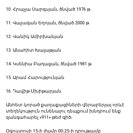
10․ Հրաչյա Սարգսյան, ծնված 1976 թ․
11․ Վաչագան Եղոյան, ծնված 2000 թ․
12․ Վանիկ Ամիրխանյան
13․ Անահիտ Խալաթյան
14․ Կսենիա Բադալյան, ծնված 1981 թ․
15․ Արամ Հարությունյան
16․ Դավիթ Մխիթարյան
Անհետ կորած քաղաքացիների վերաբերյալ որևէ
տեղեկություն ունենալու դեպքում խնդրում ենք
զանգահարել «911» թեժ գիծ։
Օգոստոսի 15-ի ժամը 00։25-ի դրությամբ