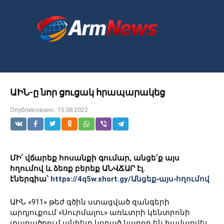
Перейти
к
контенту
ԱԻՆ-ը նոր ցուցակ հրապարակեց
Опубликовано:
15.08.2022
ՄԻ՛ վճարեք հոսանքի գումար, անցե՛ք այս
հղումով և ձեռք բերեք ԱՆՎՃԱՐ էլ.
էներգիա՝
https://4q5w.short.gy/Անցեք֊այս֊հղումով
ԱԻՆ «911» թեժ գծին ստացված զանգերի
արդյուքում «Սուրմալու» առևտրի կենտրոնի
տարածքում անհետ կորած կարող են համարվել