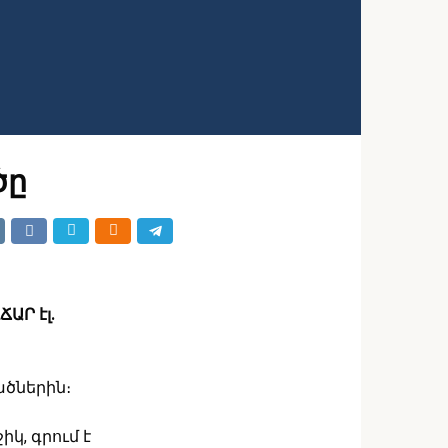
ծը
ՃԱՐ էլ.
ածներին։
կ, գրում է