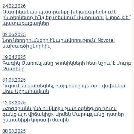
24.02.2026
Օպտիկական պատրանքը խելագարեցնում է
ինտերնետը. ի՞նչ եք տեսնում՝ վարդագույն լորձ, թե՞
պատառաքաղներ
02.06.2025
Նոր ներդրումների հնարավորություն՝ Novotel
նախագծի շնորհիվ
19.04.2025
Գագիկ Ծառուկյանը թոռնիկների հետ նշում է Սուրբ
Զատիկը
31.03.2025
Ուզում են վախեցնել, բայց ինքը պետք է վախենա․
Արա Աբրահամյան
12.03.2025
«Հոգեբանն ինձ ու կնոջս շատ օգնեց, որ դուրս
գանք այդ վիճակից». Արմեն Մարությանը՝ դստեր
ընտանիքի կորստի մասին
08.03.2025