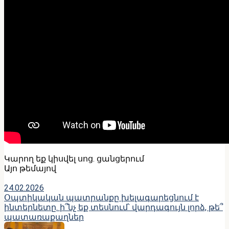
Կարող եք կիսվել սոց․ ցանցերում
Այո թեմայով
24.02.2026
Օպտիկական պատրանքը խելագարեցնում է
ինտերնետը. ի՞նչ եք տեսնում՝ վարդագույն լորձ, թե՞
պատառաքաղներ