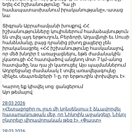
եղել ՀՀ իշխանությունը: Դա չի
համապատասխանում իրականությանը»,-ասաց
նա:
Տիգրան Աբրահամյանի խոսքով, ՀՀ
իշխանությունները կուլիսներում համաձայնություն
են տվել այդ երթուղուն, Բերձորի, Աղավնոյի եւ Սուսի
հանձնմանը, բայց դրանից բխող քայլերը չեն
իրականացրել. «ՀՀ իշխանությունը հասկանալով,
որ մեծ խնդիր է առաջացնելու, եթե ժամանակին
չկառուցի ՀՀ հատվածով անցնող մոտ 7 կմ-անոց
հատվածը, նա դա չի կառուցել: Այս պայմաններում
Ադրբեջանը ժամանակ է տվել առավելագույնը
մինչեւ սեպտեմբերի 1-ը, որ երթուղին փոխվելու է»:
Կարող եք կիսվել սոց․ ցանցերում
Այո թեմայով
28.03.2026
«Հետաքրքիր ու լուռ մի կոնսենսուս է ձևավորվել
հասարակության մեջ, որ Նիկոլին աջակցելը, Նիկոլ
ընտրելը վիրավորական թեզ է». «Փաստ»
28.03.2026