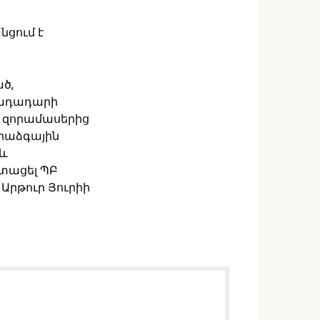
նցում է
ած,
րադադարի
 զորամասերից
րաձգային
 և
ստացել ՊԲ
Արթուր Յուրիի