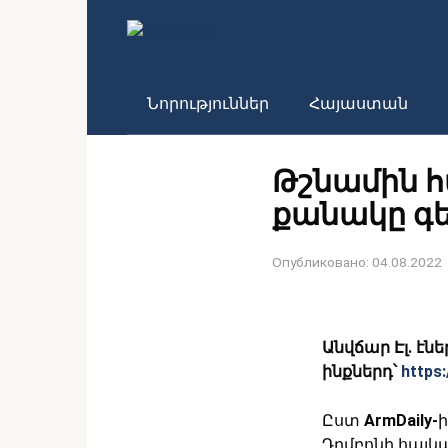
Перейти
к
контенту
Նորություններ
Հայաստան
Թշնամին հ
քանակը գե
Опубликовано:
04.08.2022
Անվճար Էլ. էն
ինքներդ՝
https:
Ըստ
ArmDaily-
ի
Դրմբոնի հայկ