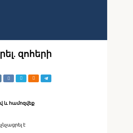
ել. զոհերի
ով և համոզվեք
չնչացրել է