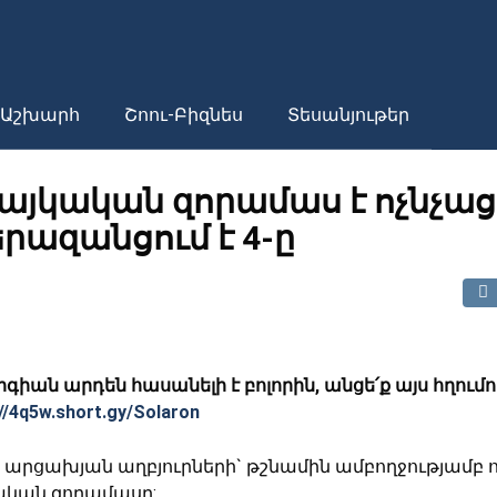
Աշխարհ
Շոու-Բիզնես
Տեսանյութեր
այկական զորամաս է ոչնչացր
րազանցում է 4-ը
երգիան արդեն հասանելի է բոլորին, անցե՛ք այս հղում
//4q5w.short.gy/Solaron
 արցախյան աղբյուրների` թշնամին ամբողջությամբ ո
ական զորամասը: