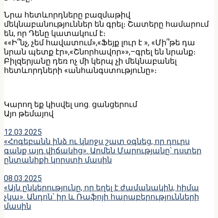
Նրա հետևորդները բազմաթիվ
մեկնաբանություններ են գրել։ Շատերը համարում
են, որ Դենը կատակում է։
««Ի՞նչ, չեմ հավատում»,«Ֆեյք լուր է », «Մի՞թե դա
նրան պետք էր»,«Շնորհավոր»»,–գրել են նրանք։
Բիլզերյանը դեռ ոչ մի կերպ չի մեկնաբանել
հետևորդների «անհանգստությունը»։
Կարող եք կիսվել սոց․ ցանցերում
Այո թեմայով
12.03.2025
«Հոգեբանն ինձ ու կնոջս շատ օգնեց, որ դուրս
գանք այդ վիճակից». Արմեն Մարությանը՝ դստեր
ընտանիքի կորստի մասին
08.03.2025
«Այն ընկերությունը, որ եղել է ժամանակին, հիմա
չկա». Անդոն՝ իր և Ռաֆոյի հարաբերությունների
մասին