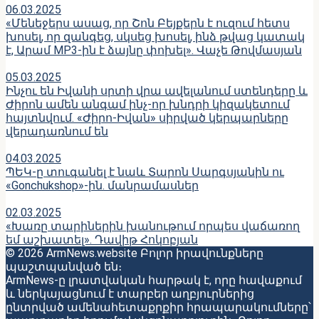
06.03.2025
«Մենեջերս ասաց, որ Շոն Բեյքերն է ուզում հետս
խոսել, որ զանգեց, սկսեց խոսել, ինձ թվաց կատակ
է, Արամ MP3-ին է ձայնը փոխել». Վաչե Թովմասյան
05.03.2025
Ինչու են Իվանի սրտի վրա ավելանում ստենդերը և
Ժիրոն ամեն անգամ ինչ-որ խնդրի կիզակետում
հայտնվում. «Ժիրո-Իվան» սիրված կերպարները
վերադառնում են
04.03.2025
ՊԵԿ-ը տուգանել է նաև Տարոն Սարգսյանին ու
«Gonchukshop»-ին. մանրամասներ
02.03.2025
«Խառը տարիներին խանութում որպես վաճառող
եմ աշխատել». Դավիթ Հոկոբյան
© 2026 ArmNews.website Բոլոր իրավունքները
պաշտպանված են։
ArmNews-ը լրատվական հարթակ է, որը հավաքում
և ներկայացնում է տարբեր աղբյուրներից
ընտրված ամենահետաքրքիր հրապարակումները՝