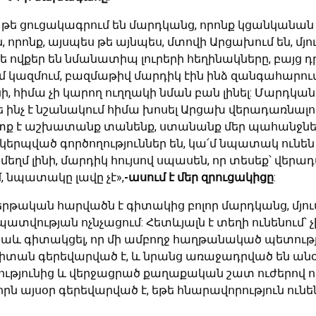
 թե ցուցակագրում են մարդկանց, որոնք կցանկանան
ոնք, այսպես թե այնպես, մտովի Արցախում են, մյուս
 ովքեր են նմանատիպ լուրերի հեղինակները, բայց 
ր եմ կազմում, բազմաթիվ մարդիկ էին ինձ զանգահարու
նի, հիմա չի կարող ուղղակի նման բան լինել: Մարդկ
 թե ինչ է նշանակում հիմա խոսել Արցախ վերադառնալ
ք է աշխատանք տանենք, ստանանք մեր պահանջների
երպված գործողություններ են, կա՛մ նպատակ ունե
մեղմ լինի, մարդիկ հույսով սպասեն, որ տեսեք՝ վերա
 նպատակը լավը չէ»,
-ասում է մեր զրուցակիցը
:
րթական հարվածն է գիտակից բոլոր մարդկանց, մյուս
պատվության ոչնչացում: Հետևյալն է տեղի ունենում
 նաև գիտակցել, որ մի ամբողջ հաղթանակած պետութ
 գերեվարված է, և նրանց առաջադրված են անօրեն 
նությունից և վերջացրած քաղաքական շատ ուժերով ո
րն այսօր գերեվարված է, եթե հնարավորություն ունե