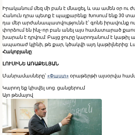
Իրականում մեզ մի բան է մնացել, և սա ամեն օր ու
Հանուն դրա պետք է պայքարենք: Խոսում ենք 30 տար
դա մեր արժանապատվությունն է՝ գոնե իրավունք ուն
փորձում են ինչ-որ բան անել այս համատարած քաոս
խարան է դրվում: Բայց ջուրը կարողանում է կաթիլ առ կ
ապառաժ կլինի, թե քար, կծակվի այդ կաթիլներից: Լա
Հակոբյանը
:
ԼՈՒՍԻՆԵ ԱՌԱՔԵԼՅԱՆ
Մանրամասները՝
«Փաստ»
օրաթերթի այսօրվա համ
Կարող եք կիսվել սոց․ ցանցերում
Այո թեմայով