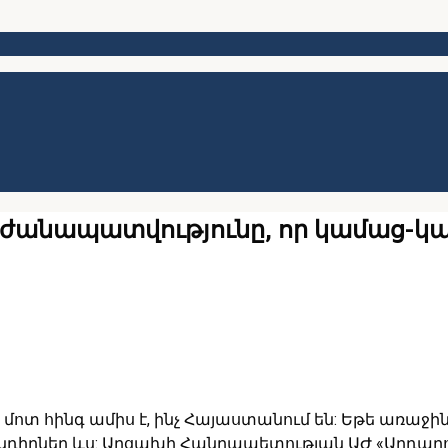
րժանապատվությունը, որ կամաց-կամ
ոտ հինգ ամիս է, ինչ Հայաստանում են: Եթե առաջի
խնդիրներ ևս: Արցախի Հանրապետության ԱԺ «Արդար