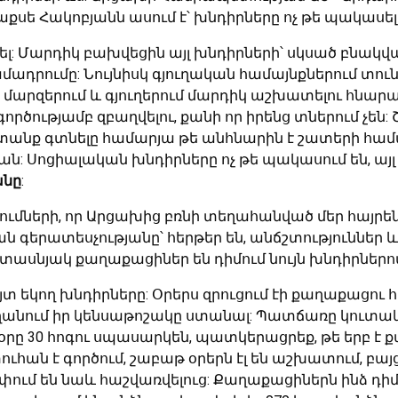
սե Հակոբյանն ասում է՝ խնդիրները ոչ թե պակասել
ել: Մարդիկ բախվեցին այլ խնդիրների՝ սկսած բնակվա
ամադրումը: Նույնիսկ գյուղական համայնքներում տու
րզերում և գյուղերում մարդիկ աշխատելու հնարավո
ծությամբ զբաղվելու, քանի որ իրենց տներում չեն:
խատանք գտնելը համարյա թե անհնարին է շատերի հ
ն: Սոցիալական խնդիրները ոչ թե պակասում են, այլ 
անը
:
ւմների, որ Արցախից բռնի տեղահանված մեր հայրե
 գերատեսչությանը՝ հերթեր են, անճշտություններ և այ
տասնյակ քաղաքացիներ են դիմում նույն խնդիրներո
 եկող խնդիրները: Օրերս զրուցում էի քաղաքացու հե
ղանում իր կենսաթոշակը ստանալ: Պատճառը կուտակու
 օրը 30 հոգու սպասարկեն, պատկերացրեք, թե երբ է
ան է գործում, շաբաթ օրերն էլ են աշխատում, բայց 
փում են նաև հաշվառվելուց: Քաղաքացիներն ինձ դի