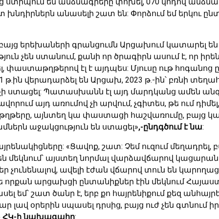
 ստիպում են անձնագրերը փոխել, 070 կոդով անձնագ
 խնդիրներն անասելի շատ են: Փորձում եմ երկու ընտ
 բայց երեխաների գրանցումն Արցախում կատարել են 2
ւն չեն ստանում, քանի որ ծրագիրն ասում է, որ իր
փաստաթղթերով էլ է այդպես: Մյուսը ութ հոգանոց ըն
1 թ.ին վերադարձել են Արցախ, 2023 թ.-ին՝ բռնի տե
 չի ստացել: Պատասխանն էլ այդ մարդկանց ամեն անգ
ավորում այդ առումով չի արվում, չգիտես, թե ում դիմե
րը, այնտեղ կա փաստացի հաշվառումը, բայց կարող 
ամներն աջակցություն են ստացել»
,-ընդգծում է նա
:
ենակիցները: «Ցավոք, շատ: Չեմ ուզում մեղադրել, 
են մեկնում՝ այստեղ նորմալ վարձավճարով կացարա
չունենալով, ավելի էժան վճարով տուն են կարողացե
ե որքան արցախցի ընտանիքներ էին մեկնում Հայաստ
ել եմ՝ շատ ծանր է, երբ քո հայրենիքում քեզ անհայր
 լավ օրերին սպասել դրսից, բայց ուժ չեն գտնում իրե
ձ» ՀԿ-ի նախագահը
: