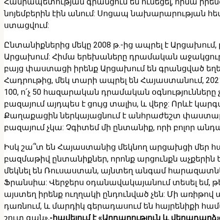
Հանրապետության գրանցում են ունեցել, հիմա իրենց
նոյեմբերին էին անում: Սոցապ նախարարության հետ
ստացվում:
Ընտանիքներից մեկը 2008 թ.-ից ապրել է Արցախում,
Արցախում: Հիմա երեխաները դրամական աջակցությո
բայց փաստացի իրենք Արցախում են գրանցված եղել, 
Հադրութից, մեկ տարի ապրել են Հայաստանում, 202
100, ո՛չ 50 հազարական դրամական օգնությունները
բազայում այդպես է ցույց տալիս, և վերջ: Որևէ կարգ
Քաղաքացին ներկայացնում է անհրաժեշտ փաստաթղթե
բազայում չկա: Չգիտեմ մի ընտանիք, որի բոլոր անդ
Իսկ շա՞տ են Հայաստանից մեկնող արցախցի մեր հայր
բազմաթիվ ընտանիքներ, որոնք արցունքն աչքերին 
մեկնել են Ռուսաստան, այնտեղ անգամ հարազատներ 
Ֆրանսիա: Վերջերս օդանավակայանում տեսել եմ, թ
այստեղ իրենք ուղղակի ընդունված չեն: Մի առիթով աս
դառնում, և մարդիկ գերադասում են հայրենիքի համար
շուտ գան»,
-հավելում է «Արդարություն և վերադար