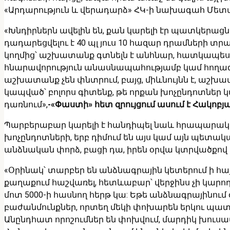
«Արդարություն և վերադարձ» ՀԿ-ի նախագահ Մետաք
«Խնդիրներն ավելին են, քան կարելի էր պատկերացն
դադարեցվելու է 40 պլ յուս 10 հազար դրամների տր
կողմից՝ աշխատանք գտնելն է անհնար, հատկապես մա
հնարավորություն անասնապահությամբ կամ հողագոր
աշխատանք չեն փնտրում, բայց, միևնույնն է, աշ
կապված՝ բոլորս գիտենք, թե որքան խոչընդոտներ կա
դառնում»,
-«Փաստի» հետ զրույցում ասում է Հակոբյ
Պարբերաբար կարելի է հանդիպել նաև հրապարակո
խոչընդոտների, երբ դիմում են այս կամ այն պետական
անձնական փորձ, բացի դա, իրեն օրվա կտրվածքով 
«Օրինակ՝ տարբեր են անձնագրային կետերում ի հայտ
քաղաքում հաշվառել, հետևաբար՝ վերջինս չի կարո
մոտ 5000-ի հասնող հերթ կա: Եթե անձնագրայինում
բաժանմունքներ, որտեղ մեկի փոխարեն երկու պատուհ
Անընդհատ որոշումներ են փոխվում, մարդիկ խուսա