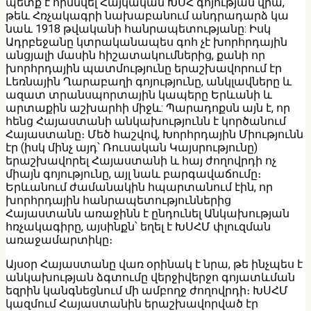
պետք է հիմնվել Հայկական ԽՍՀ գոյության վրա,
թեև Հռչակագրի նախաբանում անդրադարձ կա
նաև 1918 թվականի հանրապետությանը: Իսկ
Ադրբեջանը կտրականապես գոհ չէ խորհրդային
անցյալի մասին հիշատակումներից, քանի որ
խորհրդային պատմությունը երաշխավորում էր
Լեռնային Ղարաբաղի գոյությունը, անկլավները և
ազատ տրանսպորտային կապերը Երևանի և
արտաքին աշխարհի միջև: Պարադոքսն այն է, որ
հենց Հայաստանի անկախությունն է կործանում
Հայաստանը։ Մեծ հաշվով, Խորհրդային Միությունն
էր (իսկ մինչ այդ՝ Ռուսական Կայսրությունը)
երաշխավորել Հայաստանի և հայ ժողովրդի ոչ
միայն գոյությունը, այլ նաև բարգավաճումը։
Երևանում ժամանակին հպարտանում էին, որ
խորհրդային հանրապետություններից
Հայաստանն առաջինն է ընդունել Անկախության
հռչակագիրը, այսինքն՝ եղել է ԽՍՀՄ փլուզման
առաջամարտիկը։
Այսօր Հայաստանը վառ օրինակ է նրա, թե ինչպես է
անկախության ձգտումը վերջիվերջո գոյատևման
եզրին կանգնեցնում մի ամբողջ ժողովրդի։ ԽՍՀՄ
կազմում Հայաստանին երաշխավորված էր