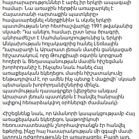
հայտարարություններ է արել իր երկրի ապագայի
համար։ Նա առաջին հերթին առաջարկել է
Հայաստանի «արտաքին պատկերը»
հավասարեցնել «ներքինին» և սկսել երկրի
պատմության նոր հետհաշվարկը 1991 թվականից
սկսած։ Դա անելու համար, ըստ նրա ծրագրի,
անհրաժեշտ է Սահմանադրությունից և երկրի
Անկախության հռչակագրից հանել Լեռնային
Ղարաբաղի և Արարատ լեռան մասին ցանկացած
հիշատակում, որը Թուրքիայի օգտին կորցրած
հողերի և Ցեղասպանության մասին հիշեցման
խորհրդանիշ է, ինչպես նաև հանել Հայ
առաքելական եկեղեցու մասին հիշատակումը:
Ենթադրվում է, որ ամեն ինչ պետք է մաքրվի՝ սկսած
պետական խորհրդանիշներից մինչև
պատմության դասագրքեր (վերջերս անգամ
Արարատ լեռան պատկերն է հանվել հանրային
ալիքով հեռարձակվող օրհներգի ժամանակ)։
Հիշեցնենք նաև, որ Ամանորի կապակցությամբ Հայ
առաքելական եկեղեցու կաթողիկոսի
հեռուստատեսային շնորհավորանքն էր հանվել
եթերից, ինչը հայ հասարակության մի զգալի մասի
կտրուկ դժգոհությունն էր առաջացրել։ Բացի այդ,