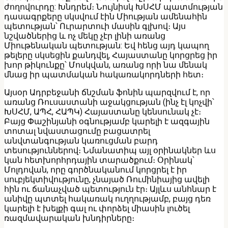
ժողովուրդը: Խնդրեմ։ Նույնիսկ ԽՍՀՄ պատմության
դասագրքերը սկսվում էին Միության ամենահին
պետության՝ Ուրարտուի մասին գլխով։ Այս
նշվածներից և ոչ մեկը չէր լինի առանց
Միութենական պետության: Եվ հենց այդ կապող
թելերը սկսեցին քանդվել, Հայաստանը կորցրեց իր
խոր թիկունքը՝ Մոսկվան, առանց որի նա մենակ
մնաց իր պատմական հակառակորդների հետ։
Այսօր Ադրբեջանի ճնշման ֆոնին պարզվում է, որ
առանց Ռուսաստանի աջակցության (ինչ էլ կոչվի՝
ԽՍՀՄ, ԱՊՀ, ՀԱՊԿ) Հայաստանը կենսունակ չէ։
Բայց Փաշինյանի օգնությամբ կարելի է ազգային
տոտալ նվաստացումը բացատրել
անվտանգության կառուցման բարդ
տեսություններով։ Նմանատիպ այլ օրինակներ ևս
կան հետխորհրդային տարածքում։ Օրինակ՝
Մոլդովան, որը գործնականում կորցրել է իր
սուբյեկտիվությունը, չնայած Ռումինիայից ավելի
հին ու ճանաչված պետություն էր։ Այլևս անհնար է
անիվը պտտել հակառակ ուղղությամբ, բայց դեռ
կարելի է խելքի գալ ու փորձել միասին լուծել
ռազմավարական խնդիրները։