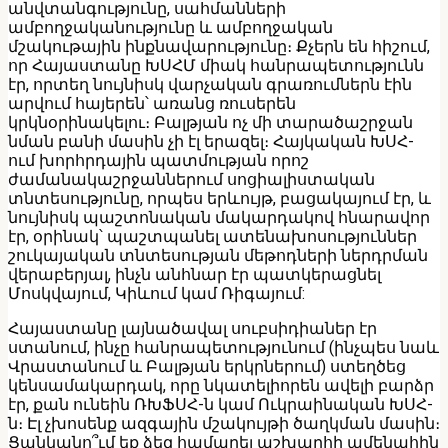
անվտանգությունը, սահմանների
ամբողջականությունը և ամբողջական
մշակութային ինքնավարությունը։ Քչերն են հիշում,
որ Հայաստանը ԽՍՀՄ միակ հանրապետությունն
էր, որտեղ նույնիսկ վարչական գրառումներն էին
արվում հայերեն՝ առանց ռուսերեն
կրկնօրինակելու։ Բալթյան ոչ մի տարածաշրջան
նման բանի մասին չի էլ երազել։ Հայկական ԽՍՀ-
ում խորհրդային պատմության որոշ
ժամանակաշրջաններում սոցիալիստական
տնտեսությունը, որպես երևույթ, բացակայում էր, և
նույնիսկ պաշտոնական մակարդակով հնարավոր
էր, օրինակ՝ պաշտպանել ատենախոսություններ
շուկայական տնտեսության մեթոդների ներդրման
վերաբերյալ, ինչն անհնար էր պատկերացնել
Մոսկվայում, Կիևում կամ Ռիգայում:
Հայաստանը լայնածավալ սուբսիդիաներ էր
ստանում, ինչը հանրապետությունում (ինչպես նաև
Վրաստանում և Բալթյան երկրներում) ստեղծեց
կենսամակարդակ, որը նկատելիորեն ավելի բարձր
էր, քան ունեին ՌԽՖՍՀ-ն կամ Ուկրաինական ԽՍՀ-
ն։ Էլ չխոսենք ազգային մշակույթի ծաղկման մասին։
Ցանկանո՞ւմ եք ձեզ համարել աշխարհի ամենահին