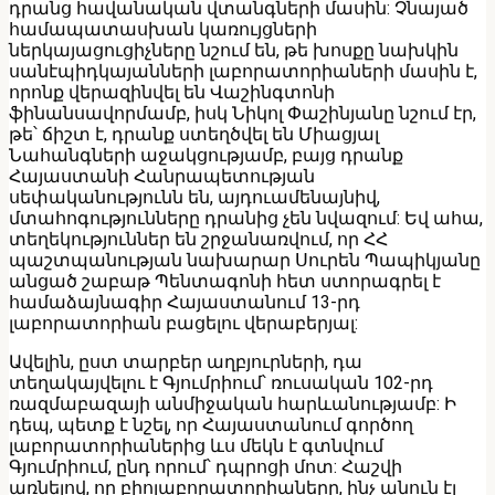
դրանց հավանական վտանգների մասին: Չնայած
համապատասխան կառույցների
ներկայացուցիչները նշում են, թե խոսքը նախկին
սանէպիդկայանների լաբորատորիաների մասին է,
որոնք վերազինվել են Վաշինգտոնի
ֆինանսավորմամբ, իսկ Նիկոլ Փաշինյանը նշում էր,
թե՝ ճիշտ է, դրանք ստեղծվել են Միացյալ
Նահանգների աջակցությամբ, բայց դրանք
Հայաստանի Հանրապետության
սեփականությունն են, այդուամենայնիվ,
մտահոգությունները դրանից չեն նվազում: Եվ ահա,
տեղեկություններ են շրջանառվում, որ ՀՀ
պաշտպանության նախարար Սուրեն Պապիկյանը
անցած շաբաթ Պենտագոնի հետ ստորագրել է
համաձայնագիր Հայաստանում 13-րդ
լաբորատորիան բացելու վերաբերյալ:
Ավելին, ըստ տարբեր աղբյուրների, դա
տեղակայվելու է Գյումրիում՝ ռուսական 102-րդ
ռազմաբազայի անմիջական հարևանությամբ: Ի
դեպ, պետք է նշել, որ Հայաստանում գործող
լաբորատորիաներից ևս մեկն է գտնվում
Գյումրիում, ընդ որում՝ դպրոցի մոտ: Հաշվի
առնելով, որ բիոլաբորատորիաները, ինչ անուն էլ