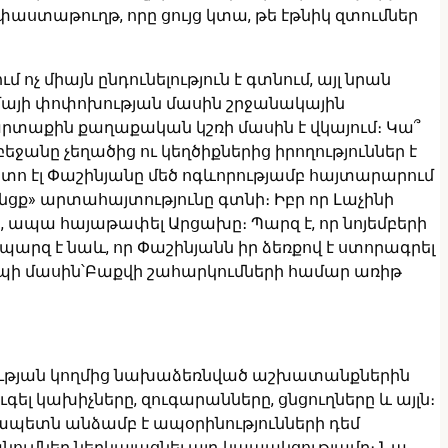
ստաթուղթ, որը ցույց կտա, թե էթնիկ զտումներ
չ միայն ընդունելություն է գտնում, այլ նրան
իմայի փոփոխության մասին շրջանակային
արտաքին քաղաքական կշռի մասին է վկայում։ Կա՞
ջանը չեղածից ու կեղծիքներից իրողություններ է
ետո էլ Փաշինյանը մեծ ոգևորությամբ հայտարարում
նցք» արտահայտությունը գտնի։ Իբր որ Լաչինի
, ապա հայաթափել Արցախը։ Պարզ է, որ նոյեմբերի
պարզ է նաև, որ Փաշինյանն իր ձեռքով է ստորագրել
ապի մասին՝Բաքվի շահարկումների համար առիթ
տության կողմից նախաձեռնված աշխատանքներին
ւգել կախիչները, զուգարանները, ցնցուղները և այլն։
րչապետն անձամբ է ապօրինությունների դեմ
ումներ ներկայացնել այդ կապակցությամբ։ Նա