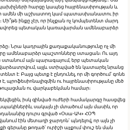
անը կախիչների հարցը կապեց հայրենասիրության և
 է, որ ամեն մի աշխատող կամ պատասխանատու իր
ի՞թե ինքը չէր, որ ինչքան ոչ կոմպետենտ մարդ
եղավորեց պետական կառավարման ամենաբարձր
 փորձը։ Նրա կադրային քաղաքականությունը ոչ մի
հները ամենաբարձր պաշտոնները ստացան։ Ու այդ
ն ստանում այն պարագայում, երբ պետական
 վարձատրվում, այլև ստիպված են կատարել նրանց
 է: Բայց պետք է ընդունել, որ մի գործում՝ գոնե
ծ է, պրոֆեսիոնալիզմին ու հայրենասիրությանը մեծ
 թուլացման ու վարկաբեկման համար։
բեկվեցին, իսկ զինված ուժերի համակարգը հասցվեց
ապակիներին, սակայն չի մտածում այն մասին, որ
 Հորդանանից դուրս գրված «Օսա-ԱԿ» ՀՕՊ
ւմ էին մետաղի ջարդոն՝ պնդելով, որ այն չի
ի գերանը թողած՝ ուրիշի աչքում փուշ են ման