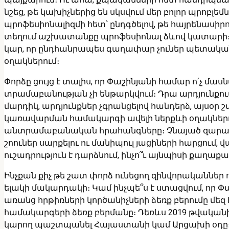
նշեց, թե կախիչներից են սկսվում մեր բոլոր պրոբլե
պրոֆեսիոնալիզմի հետ՝ ընդգծելով, թե հայրենասիր
տեղում աշխատանքը պրոֆեսիոնալ ձևով կատարի։ Բայ
կար, որ ընդհանրապես գաղափար չուներ պետակ
օղակներում։
Փորձը ցույց է տալիս, որ Փաշինյանի համար ո՛չ մաս
տրամաբանության չի ենթարկվում։ Դրա արդյունքու
մարդիկ, արդյունքներ չգրանցելով հանդերձ, այս
կառավարման համակարգի ավելի ներքևի օղակներու
անտրամաբանական հրահանգները։ Չնայած զարամանալ 
շոուներ սարքելու ու մանիպուլ յացիների հարցում,
ուշադրություն է դարձնում, ինչո՞ւ այնպիսի քաղ
Ինչքան քիչ թե շատ փորձ ունեցող զինվորականներ 
ելակի մակարդակի։ Կամ ինչպե՞ս է ստացվում, որ Փ
առանց հրթիռների կործանիչների ձեռք բերումը մեզ հ
համակարգերի ձեռք բերմանը։ Դեռևս 2019 թվականի
կարող պաշտպանել Հայաստանի կամ Արցախի օդը։ Տպա