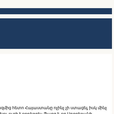
ից հետո Հայաստանը ոչինչ չի ստացել, իսկ մինչ
 ուղի է որդեգրել։ Պարզ է, որ Ադրբեջանի