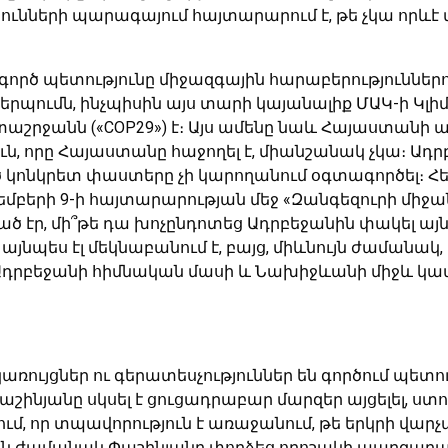
ների պարագայում հայտարարում է, թե չկա որևէ փա
րծ պետությունը միջազգային հարաբերություններում ո
երպումն, ինչպիսին այս տարի կայանալիք ՄԱԿ-ի Կլ
տաշրջանն («COP29») է։ Այս ամենը նաև Հայաստանի 
 որը Հայաստանը հաջողել է, միանշանակ չկա։ Ադրբե
ած կոնկրետ փաստերը չի կարողանում օգտագործել։ Հ
եմբերի 9-ի հայտարարության մեջ «Զանգեզուրի միջա
ծ էր, մի՞թե դա խոչընդոտեց Ադրբեջանին փակել այն
նպես էլ մեկնաբանում է, բայց, միևնույն ժամանակ, 
տ Ադրբեջանի հիմնական մասի և Նախիջևանի միջև կ
ռույցներ ու գերատեսչություններ են գործում պե
աշինյանը սկսել է ցուցադրաբար մարզեր այցելել, ստո
վում, որ տպավորություն է առաջանում, թե երկրի վա
ն ժամանակ Փաշինյանը փորձեց որոշակի պարզաբան