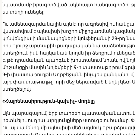
նկատմամբ իրագործված ակնհայտ հանցագործություն
են տեղի ունեցել։
Ու ամենազարմանալին այն է, որ ագրեսիվ ու հանցագո
վստահվում է այնպիսի խոշոր միջոցառման կազմակ
կոնվենցիայի մասնակիցների կոնֆերանսի 29-րդ նս
որևէ լուրջ արտաքին քաղաքական նախաձեռնություն,
ստեղծում, իսկ հայկական կողմն իր ձեռքում ունեց
է, թե դրամական պարգև է խոստանում նրան, ով նոյ
միջանցքի մասին նոյեմբերի 9-ի փաստաթղթում գրվա
9-ի փաստաթուղթն Ադրբեջանն ինչպես ցանկանում, այ
այդ փաստաթուղթը, որի մեջ ներառված է եղել կե
ստեղծելով։
«Հայրենասիրություն-կախիչ» մոդելը
Այն պարագայում, երբ տարբեր պատասխանատու կա
հետևելու ու դրա արդյունքները ստուգելու համար, Փ
Ու այս ամենից մի այնպիսի մեծ աղմուկ է բարձրաց
պայքարում։ Ու ահա, քպականների հետ հանդիպմա