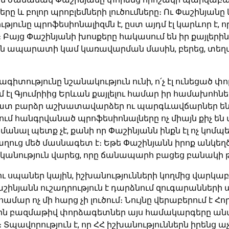
մները և բոլոր պրոբլեմների լուծումները։ Ու Փաշինյ
ությունը պրոֆեսիոնալիզմն է, ըստ այդմ էլ կարևոր
ց Փաշինյանի խոսքերը հակասում են իր քայլերին։ Մ
ան ապարատի կամ կառավարման մասին, բերեց, տ
նագիտությունը նշանակություն ունի, ո՛չ էլ ունեցած
մ էլ Գյումրիից Երևան քայլելու համար իր համախո
օր շատ բարձր աշխատավարձեր ու պարգևավճարներ ե
մ հանգրվանած պրոֆեսիոնալները ոչ միայն քիչ են
պետք չէ, քանի որ Փաշինյանն ինքն էլ ոչ կոմպետենտ
 վաղուց մեծ մասնագետ է։ Եթե Փաշինյանն իրոք անկեղ
աքականություն վարեց, որը ճանապարհ բացեց բանակի
ու սպաներ կային, իշխանությունների կողմից վարկա
աշինյանն ուշադրություն է դարձնում զուգարանների 
ամար ոչ մի հարց չի լուծում։ Նույնը վերաբերում է
ն բազմաթիվ փորձագետներ այս համակարգերը անվանո
վորություն է, որ ՀՀ իշխանություններն իրենց աչք