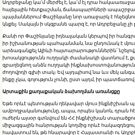
Ադրբեջանը կա՛մ մերժել է, կա՛մ էլ դրա հակաառաջար
հայելային հետքաշման, ճանապարհների ապաշրջափ
պայմաններում Փաշինյանը նոր առաջարկ է հնչեցն
կնքել։ Սակայն ի սկզբանե պարզ է, որ Ադրբեջանը չ
Քանի որ Փաշինյանը իդեալական կերպով իր հանգրվ
իր իշխանության պահպանման, նա ընդունակ է մյու
արձագանքել Ալիևի հայտարարություններին՝ նշել
խոսակցությունն ուղղակի ժամանակի վատնում է, 
զբաղեցնող անձն ուղղակի ինքնախոստովանություն ա
ժողովրդի գլխի տակ։ Եվ այդպիսով նա ևս մեկ անգա
ինքը չկա, գոյություն չունի, ըստ այդմ, իր պատճառ
Արտաքին քաղաքական ձախողման առանցքը
Եթե որևէ պետության ղեկավար մյուս ինքնիշխան
ամբողջականությունը, ապա, որպես կանոն, դրան
ուժերն այսօր գտնվում են ՀՀ ինքնիշխան տարածքո
միջազգային հանրության կողմից որևէ հակազդեցությ
հավատում են, թե հնարավոր է Հայաստանի ու Ադր