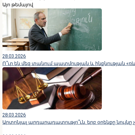
Այո թեմայով
28.03.2026
Ո՞ւր են մեզ տանում պատմության և ինքնության «ռ
28.03.2026
Արտոնյալ արդարադատությո՞ւն. երբ օրենքը նույնը 