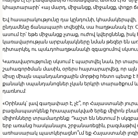
կհայտարարի՝ «այ մարդ, միջանցք, միջանցք, փոքր 
Եվ հասարակությունը դա կընդունի, կհամակերպվի
ընդամենը ճանապարհ տվեցին, սա հաղթանակ էր: Օր
ասում էր՝ եթե միջանցք չտաք, ուժով կվերցնենք, ի
կառավարության արբանյակները նման թեզեր են առաջ
դիտարկել, ու պսևդոհաղթանակի զգացումով սկսու
Կառավարությունը սկսում է պարտվել նաև իր տարա
շահագործման մասին, օրերս հայտարարվեց, որ այն 
միսը միայն սպանդանոցային մորթից հետո պետք է 
քանակի սպանդանոցներ չկան երկրի տարածքում և 
դառնում:
«Օրինակ՝ լավ գաղափար է, չէ՞, որ Հայաստանի յուր
բազմապատկենք հրապարակված երեք միլիոն բնակչո
միլիոնները տրամադրենք: Դաշտ են նետում ի սկզբ
երբ առանց հասկանալու շրջանառեցին, բազմաթիվ մա
առհասարակ պատկերացնո՞ւմ եք Հայաստանի լոգիստի