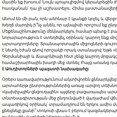
մասին եք խոսում: Նույն պոպուլիզմով կերակրեցին 
հասկանան՝ դա չի աշխատելու: Հիմա լաստանավերի ո
Անում են մի բան, որն անհնար է կյանքի կոչել, և վ
Խեղճ մարդիկ ի՞նչ անեն, որ այնպիսի որոշում եք ըն
Մեքենաշինությունը մեկնարկելու համար պետք է 
նորարարություն է ստեղծվել, օրինակ՝ կարող ենք մր
արտադրողները: Տրանսպորտային միջոցների գուրու
է նետել էժան գնով որոշակի որակ ստանալով: Եթե «
Գերմանիայի և Ճապոնիայի հետ չենք կարող մրցակցել:
համաշխարհային խաղի մեջ մտնել: Բայց առանց դա 
է Աուդիտորների պալատի նախագահը:
Օրերս կառավարությունում ակտիվորեն քննարկվեց 
արտահերթ ընտրություններից առաջ արվող տեխնոլո
«կախիչային-ցնցուղային» այցերը բացառապես ա
տնտեսագիտության մեջ ընդունված է վաղաժամ վճա
ապառիկով, օրինակ՝ տրամադրում են երկու ամիս մ
քնեցնելը քանի՞ տոկոսի վնաս է բերում կազմակերպ
բանկային վարկերի ներգրավումն է: