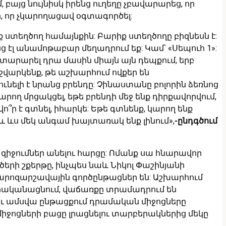
բայց նույնիսկ իրենց ուղեղը չբավարարեց, որ
ր, որ չկարողացավ օգտագործել:
նք ստեղծող համայնքին: Բարիք ստեղծողը բիզնեսն է:
նց էլ անամոթաբար մեղադրում եք: Կամ՝ «Սեպուհ 1»:
արարել դրա մասին միայն այն դեպքում, երբ
աշվարկենք, թե աշխարհում ովքեր են
ելի է նրանց բրենդը: Չինաստանը բոլորին ձեռնոց
րող մրցակցել, եթե բրենդի մեջ ենք դիրքավորվում,
՞ր է գտնել, իհարկե: Եթե գտնենք, կարող ենք
և ևս մեկ անգամ խայտառակ ենք լինում»,
-ընդգծում
զիջումներ անելու հարցը: Ոմանք սա հնարավոր
երի շքերթը, ինչպես նաև Նիկոլ Փաշինյանի
րոզարշավային գործընթացներ են: Աշխարհում
իրականացնում, վաճառքը տրամադրում են
կու ամսվա ընթացքում դրամական միջոցները
 միջոցների բացը լրացնելու տարբերակներից մեկը