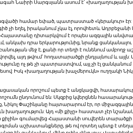
գահ Նաիրի Սարգսյանն ասում է՝ «խաղաղության խա
անգվածի համար եփած, պատրաստած «կերակուր» էր:
չի եղել, իրականում չկա էլ, որովհետև Ադրբեջանի 
Հայաստանը դիտարկվում է որպես ազգային անվտանգ
 անկախ դրա երկարությունից, նրանք ցանկանալու
անության մեջ է, քանի որ տեղի է ունենում ամբողջ 
վել, այդ թվում՝ հողատարածքի ընդլայնում և այլն: 
յունը ոչ թե չի պատրաստվում, այլ չի էլ ցանկանու
եսով: Իսկ «խաղաղության խաչմերուկն» ուղղակի Նիկո
ի բացասական որոշում պետք է անցկացվի, հասարակու
շումն ընդունում են: Սկզբից կվերցնեն հասարակությ
եք, Նիկոլ Փաշինյանը հայտարարում էր, որ միջազգային
ւն խաղաղություն: Այդ «մի քիչը» հաստատ չէր նշա
մի քիչին» գումարվեց Հայաստանի սուվերեն տարածք
ագրման աշխատանքները, թե ով որտեղ պետք է տեղակ
ջանցք են ցանկանում, մենք ոչինչ չենք տա: Վստահեցն