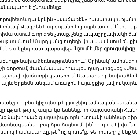
ճանապարհ է ընդամենը»:
, որովհետև դա կրկին «կվաճառեն» հասարակության
ինակ՝ Վազգեն Սարգսյանի եղբայրն ասում է՝ տեսեք
սկ հիմա ասում է, որ եթե չտաք, չենք ապաշրջափակի ճ
 տանում: Մարդկանց ուղեղի վրա սա սկսում են քիչ-
մ ենք անընդհատ պարտվել»,
-նշում է մեր զրուցակիցը
:
բնույթ նախաձեռնություններում: Օրինակ՝ ամիսնե
չի գործում, ժամանակավորապես դադարեցվեց «Սեպուհ 
հայտնվի վաճառքի կետերում: Սա կարևոր նախաձեռնո
այլն: Երբեմն անգամ առաջին հայացքից լավ ու կար
աքանչյուր բնակիչ պետք է բյուջեից ամսական ստանա 
ւթյան թվով, ապա կտեսնենք, որ Հայաստանի Հանրա
անե ձախողված գաղափար, որն ուղղակի անհնար է իր
սնագետներ բարձրաձայնում էին՝ հո դուք հիվա՞նդ չե
կ համակարգը, թե՞ ոչ, գիտե՞ք, թե որտեղից ենք նե