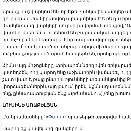
Նրանք հաշվարկում են, որ եթե բանկային վարկեր պ
դուրս գան: Սա կիրառվող պրակտիկա է: Եթե դա ի
ժամկետանց վարկերի սուբսիդավորման տեսքով, ԴԱ
վատնումներ են և ունենում են բացասական ազդեցո
որ ինչ-որ մեկը կատարել է իր պարտավորություննե
է, ասում՝ դու էլ դարձիր անբարեխիղճ, մի մարիր պ
ՀՀ բնակչության վճարած հարկերն են, որոնք պետք 
Հիմա այդ միջոցները, փոխարեն ներդրվեն երկարա
կստեղծեն, որը կարող ենք աշխարհին վաճառել, ու
շատ վատ է, բայց ընտրությունների տեսանկյունից PR 
փորձագետներին, այդ թվում՝ իրեն, կքննադատեն նմ
ենք, քննադատության ենք արժանանում, չենք խոսում,
ԼՈՒՍԻՆԵ ԱՌԱՔԵԼՅԱՆ
Մանրամասները՝
«Փաստ»
օրաթերթի այսօրվա համ
Կարող եք կիսվել սոց․ ցանցերում