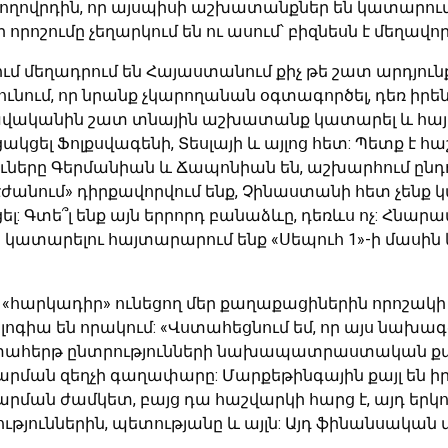
ժողովրդին, որ այսպիսի աշխատանքներ են կատարում, 
րոշումը չեղարկում են ու ասում՝ բիզնեսն է մեղավո
երջում մեղադրում են Հայաստանում քիչ թե շատ արդյու
դունում, որ նրանք չկարողանան օգտագործել, դեռ իրե
բավականին շատ տնային աշխատանք կատարել և հայտ
ցակցել Ֆոլքսվագենի, Տեսլայի և այլոց հետ: Պետք է հ
ները Գերմանիան և Ճապոնիան են, աշխարհում ընդուն
էժանում» դիրքավորվում ենք, Չինաստանի հետ չենք կա
 Գտե՞լ ենք այն երրորդ բանաձևը, դեռևս ոչ: Հնարավո
կատարելու հայտարարում ենք «Սեպուհ 1»-ի մասին 
«հարկադիր» ունեցող մեր քաղաքացիներին որոշակի 
գիա են որակում: «Վստահեցնում եմ, որ այս նախագծ
րտահերթ ընտրությունների նախապատրաստական քա
րման զեղչի գաղափարը: Մարքեթինգային քայլ են 
արման ժամկետ, բայց դա հաշվարկի հարց է, այդ եր
ություններին, պետությանը և այլն: Այդ ֆինանսական