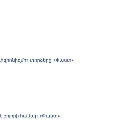
ևիզիոնիզմի» փորձերը. «Փաստ»
չէ բոլորի համար. «Փաստ»