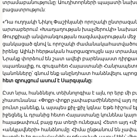
տրամաբանությունը: Աուդիտորների պալատի նախա
բացատրություն:
«Դա ուղղակի Նիկոլ Փաշինյանի որոշակի ընտրազ
արտաբերում: «Խաղաղության խաչմերուկի» նախագիծ 
Թուրքիայի անվտանգության ռազմավարության մեջ 
ցանկացած գնով և որոշակի ժամանակահատվածում,
իրենց: Ալիևի հերթական հարցազրույցն այս տրամաբ
Նրանք փորձում են շատ ավելի բարենպաստ դիրքավոր
սպառնալիք, ու զուգահեռ Հայաստանի Հանրապետութ
կանոնները՝ գնում ենք անընդհատ հանձնվելու պրոց
հետ զրույցում ասում է Սարգսյանը:
Ըստ նրա, հանձնելու տեխնոլոգիա է այն, որ երբ մ
չհասունանա: «Փոքր-փոքր չափաբաժիններով այդ որո
բունտ չանենք, և այսպես քիչ-քիչ կգնա: Եթե հիշում 
իջեցնել, և դրանից հետո Հայաստանը կունենա կայո
հայաթափում, բայց դա տեղի ունեցավ: Հետո այդ «
«անկլավների» հանձնումը: Հիմա ընթանում են չափ
հարցն էլ էր բավականին ուռճացված, ասում էին՝ մի