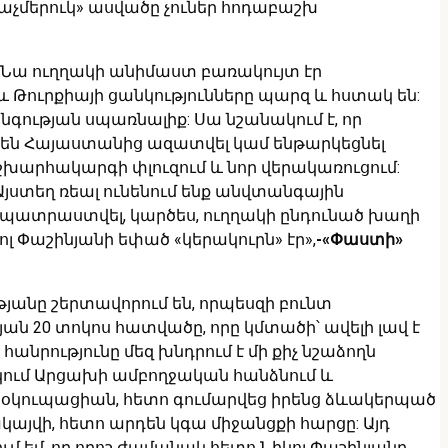
չմերուկ» ասվածը չուներ հոդաբաշխ
 Նա ուղղակի անիմաստ բառակույտ էր
և Թուրքիայի ցանկությունները պարզ և հստակ են:
ության սպառնալիք: Սա նշանակում է, որ
 են Հայաստանից ազատվել կամ ենթարկեցնել
աշխարհակարգի փլուզում և նոր վերակառուցում:
Այստեղ ռեալ ունենում ենք անվտանգային
մ պատրաստվել, կարծես, ուղղակի ընդունած խաղի
լ Փաշինյանի եփած «կերակուրն» էր»,
-«Փաստի»
թյանը շերտավորում են, որպեսզի բունտ
ան 20 տոկոս հատվածը, որը կմտածի՝ ավելի լավ է
 հանրությունը մեզ խնդրում է մի քիչ նշաձողն
նակում Արցախի ամբողջական հանձնում և
ի օկուպացիան, հետո գումարվեց իրենց ձևակերպած
այվի, հետո արդեն կգա միջանցքի հարցը: Այդ
ում եմ, որ որոշ ժամանակ հետո Նիկոլ Փաշինյանը