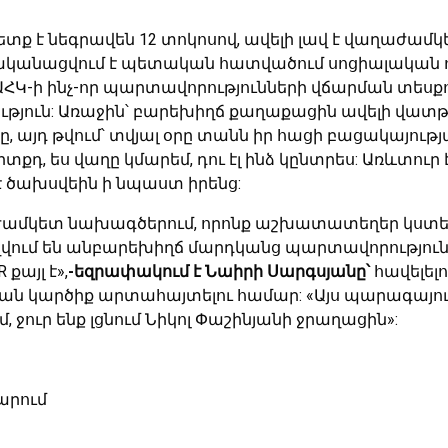
ետք է նեգրավեն 12 տոկոսով, ավելի լավ է վաղաժամ
րականացվում է պետական հատվածում սոցիալական ոլ
ՀԿ-ի ինչ-որ պարտավորությունների վճարման տեսք
ւթյուն: Առաջին՝ բարեխիղճ քաղաքացին ավելի վատթա
րը, այդ թվում՝ տվյալ օրը տանն իր հացի բացակայո
արտքդ, ես վաղը կմարեմ, դու էլ ինձ կընտրես: Առևտո
է ծախսվեին ի նպաստ իրենց:
ժամկետ նախագծերում, որոնք աշխատատեղեր կստեղծ
ղղվում են անբարեխիղճ մարդկանց պարտավորությունն
քայլ է»,
-եզրափակում է Նաիրի Սարգսյանը՝
հավելել
ան կարծիք արտահայտելու համար: «Այս պարագայում 
 ջուր ենք լցնում Նիկոլ Փաշինյանի ջրաղացին»:
արում