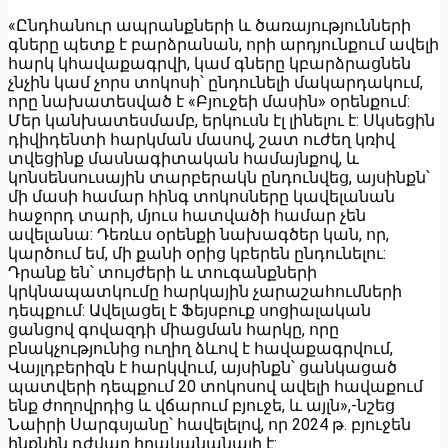
«Ընդհանուր ապրանքների և ծառայությունների
գները պետք է բարձրանան, որի արդյունքում ավելի
հարկ կհավաքագրվի, կամ գները կբարձրացնեն
չնչին կամ չորս տոկոսի՝ ընդունելի մակարդակում,
որը նախատեսված է «Բյուջեի մասին» օրենքում:
Մեր կանխատեսմամբ, երկուսն էլ լինելու է: Սկսեցին
դիվիդենտի հարկման մասով, շատ ուժեղ կռիվ
տվեցինք մասնագիտական համայնքով, և
կոնսենսուսային տարբերակն ընդունվեց, այսինքն՝
մի մասի համար հինգ տոկոսները կավելանան
հաջորդ տարի, մյուս հատվածի համար չեն
ավելանա: Դեռևս օրենքի նախագծեր կան, որ,
կարծում եմ, մի քանի օրից կբերեն ընդունելու:
Դրանք են՝ տույժերի և տուգանքների
կրկնապատկումը հարկային չարաշահումների
դեպքում: Ավելացել է Ֆեյսբուք սոցիալական
ցանցով գովազդի միացման հարկը, որը
բնակչությունից ուղիղ ձևով է հավաքագրվում,
Վայլդբերիզն է հարկվում, այսինքն՝ ցանկացած
պատվերի դեպքում 20 տոկոսով ավելի հավաքում
ենք ժողովրդից և վճարում բյուջե, և այլն»,-նշեց
Նաիրի Սարգսյանը՝ հավելելով, որ 2024 թ. բյուջեն
ինքնին դժվար իրականանալի է: