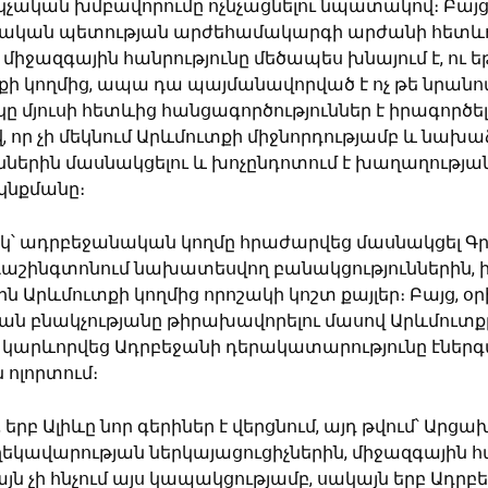
կչական խմբավորումը ոչնչացնելու նպատակով։ Բայ
լամական պետության արժեհամակարգի արժանի հետև
իջազգային հանրությունը մեծապես խնայում է, ու եթ
քի կողմից, ապա դա պայմանավորված է ոչ թե նրանով
ը մյուսի հետևից հանցագործություններ է իրագործել,
 որ չի մեկնում Արևմուտքի միջնորդությամբ և նախա
ններին մասնակցելու և խոչընդոտում է խաղաղությա
կնքմանը։
ակ՝ ադրբեջանական կողմը հրաժարվեց մասնակցել Գ
և Վաշինգտոնում նախատեսվող բանակցություններին, 
ն Արևմուտքի կողմից որոշակի կոշտ քայլեր։ Բայց, օր
 բնակչությանը թիրախավորելու մասով Արևմուտքը
ն՝ կարևորվեց Ադրբեջանի դերակատարությունը էներ
ոլորտում։
լ, երբ Ալիևը նոր գերիներ է վերցնում, այդ թվում՝ Արցա
կավարության ներկայացուցիչներին, միջազգային հ
ձայն չի հնչում այս կապակցությամբ, սակայն երբ Ադրբ