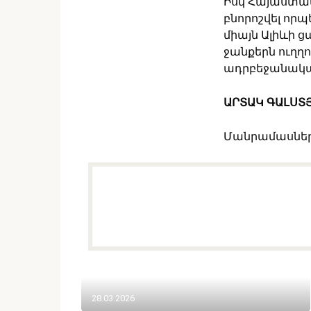
Իսկ Հայաստան
բնորոշվել որպ
միայն Ալիևի ց
ջանքերն ուղղո
ադրբեջանական
ԱՐՏԱԿ ԳԱԼՍՏ
Մանրամասնե
28.03.2026