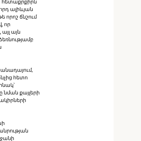
ց հետաքրքիրն
որդ ալիևյան
ե որոշ ճնշում
, որ
 այլ այն
ձեռնությամբ
ն
րանադայում,
ինչից հետո
ինակ՝
 նման քայլերի
գակիրների
խի
անրության
եջանի