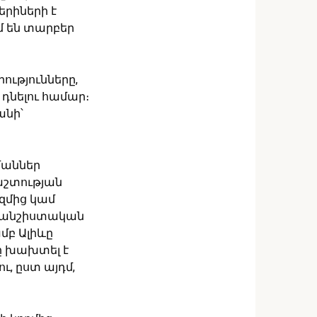
րիների է
ւմ են տարբեր
ությունները,
դնելու համար։
անի՝
մաններ
աշտության
զմից կամ
ռևանշիստական
մբ Ալիևը
ը խախտել է
ւ, ըստ այդմ,