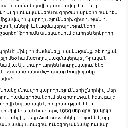
 տարի համաժողովի պատվավոր հյուրն էր
կրյա գիտնականներն ու գործարարները հանդես
միջավայրի կարողությունների, գիտության ու
աշտոնյաների և կազմակերպությունների
եցրեց՝ ֆորումն անցկացվում է արդեն երկրորդ
իրն է: Մինչ իր ժամանելը հասկացանք, թե որքան
ավելի մեծ համաժողով կազմակերպել: Դրական
ամյա: Այս տարի արդեն հյուրընկալում ենք
մ է Հայաստանում»,
— ասաց Իսպիրյանը
:
մնված:
 նրանց մտավոր կարողությունների շնորհիվ: Մեր
երով համագործակցում են գիտության հետ, բայց
ժողովի նպատակն է, որ գիտության հետ
քի Սիլիկոնյան հովիտը»
,-նշեց մեր զրուցակիցը
:
նցից մեկը Armbionics ընկերությունն է, որը
ցմամբ ամպուտացիա ունեցող անձանց համար: