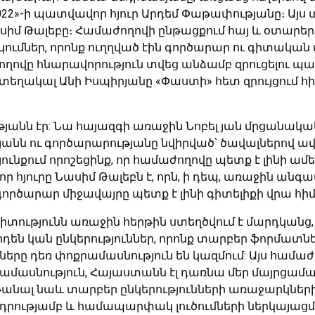
022»-ի պատվավոր հյուր Արդեմ Փաթափությանը։ Այս
իմ Թալեբը։ Համաժողովի ընթացքում հայ և օտարեր
կումներ, որոնք ուղղված էին գործարար ու գիտական 
ողովը հնարավորություն տվեց անձամբ զրուցելու պ
եղակալ Անի Իսպիրյանը «Փաստի» հետ զրույցում հիշ
անն էր: Նա հայազգի առաջին Նոբել յան մրցանակակ
ւթյանն ու գործարարությանը նվիրված՝ ծավալներով 
քում որոշեցինք, որ համաժողովը պետք է լինի ամեն
հյուրը Նասիմ Թալեբն է, որն, ի դեպ, առաջին անգա
ործարար միջավայրը պետք է լինի գիտելիքի վրա հի
 Գիտությունն առաջին հերթին ստեղծվում է մարդկանց,
րդեն կան ընկերություններ, որոնք տարբեր ֆորմատն
սները դեռ փոքրամասնություն են կազմում: Այս համա
ամասնություն, Հայաստանն էլ դառնա մեր մայրցամա
նալ նաև տարբեր ընկերությունների առաջարկների: Նրա
տադրությամբ և համապարփակ լուծումների ներկայա