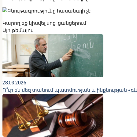
Կարող եք կիսվել սոց․ ցանցերում
Այո թեմայով
28.03.2026
Ո՞ւր են մեզ տանում պատմության և ինքնության «ռ