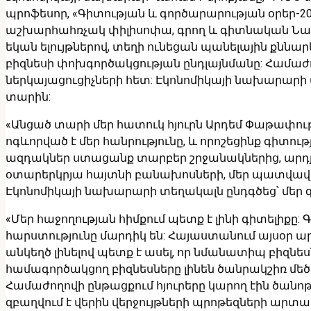
պրոֆեսոր, «Գիտության և գործարարության օրեր-2
աշխարհահռչակ փիլիսոփա, գրող և գիտնական Նաս
եկան ելույթներով, տեղի ունեցան պանելային քննար
բիզնեսի փոխգործակցության ընդլայնմանը: Համաժ
ներկայացուցիչների հետ: Էկոնոմիկայի նախարարի տ
տարին:
«Անցած տարի մեր հատուկ հյուրն Արդեմ Փաթափությ
ոգևորված է մեր հանրությունը, և որոշեցինք գիտո
ազդակներ ստացանք տարբեր շրջանակներից, արդյուն
օտարերկրյա հայտնի բանախոսների, մեր պատվավոր 
Էկոնոմիկայի նախարարի տեղակալն ընդգծեց՝ մեր գ
«Մեր հաջողության հիմքում պետք է լինի գիտելիքը:
հարստությունը մարդիկ են: Հայաստանում այսօր ա
անկեղծ լինելով պետք է ասել, որ նմանատիպ բիզնե
համագործակցող բիզնեսները լինեն ծանրակշիռ մեծ
Համաժողովի ընթացքում հյուրերը կարող էին ծանոթա
զբաղվում է վերին վերջույթների պրոթեզների ար