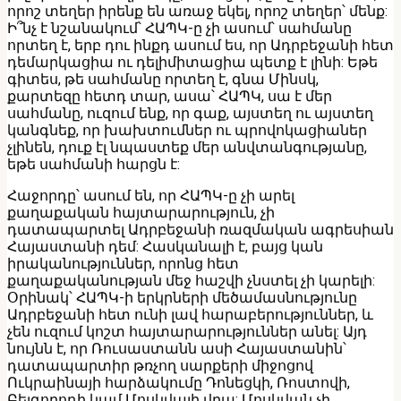
որոշ տեղեր իրենք են առաջ եկել, որոշ տեղեր՝ մենք:
Ի՞նչ է նշանակում՝ ՀԱՊԿ-ը չի ասում՝ սահմանը
որտեղ է, երբ դու ինքդ ասում ես, որ Ադրբեջանի հետ
դեմարկացիա ու դելիմիտացիա պետք է լինի: Եթե
գիտես, թե սահմանը որտեղ է, գնա Մինսկ,
քարտեզը հետդ տար, ասա՝ ՀԱՊԿ, սա է մեր
սահմանը, ուզում ենք, որ գաք, այստեղ ու այստեղ
կանգնեք, որ խախտումներ ու պրովոկացիաներ
չլինեն, դուք էլ նպաստեք մեր անվտանգությանը,
եթե սահմանի հարցն է:
Հաջորդը՝ ասում են, որ ՀԱՊԿ-ը չի արել
քաղաքական հայտարարություն, չի
դատապարտել Ադրբեջանի ռազմական ագրեսիան
Հայաստանի դեմ: Հասկանալի է, բայց կան
իրականություններ, որոնց հետ
քաղաքականության մեջ հաշվի չնստել չի կարելի:
Օրինակ՝ ՀԱՊԿ-ի երկրների մեծամասնությունը
Ադրբեջանի հետ ունի լավ հարաբերություններ, և
չեն ուզում կոշտ հայտարարություններ անել: Այդ
նույնն է, որ Ռուսաստանն ասի Հայաստանին՝
դատապարտիր թռչող սարքերի միջոցով
Ուկրաինայի հարձակումը Դոնեցկի, Ռոստովի,
Բելգորոդի կամ Մոսկվայի վրա: Մոսկվան չի