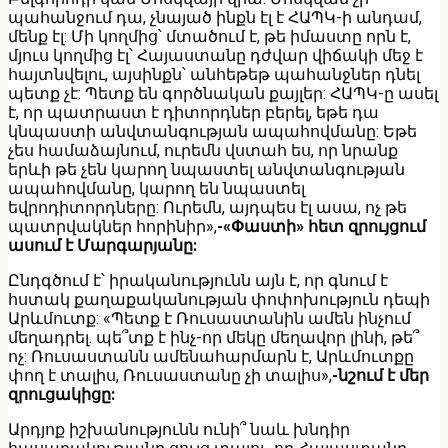
պահանջում դա, չնայած ինքն էլ է ՀԱՊԿ-ի անդամ,
մենք էլ: Մի կողմից՝ մտածում է, թե իմաստը որն է,
մյուս կողմից էլ՝ Հայաստանը դժվար վիճակի մեջ է
հայտնվելու, այսինքն՝ անհեթեթ պահանջներ դնել
պետք չէ: Պետք են գործնական քայլեր: ՀԱՊԿ-ը ասել
է, որ պատրաստ է դիտորդներ բերել, եթե դա
կնպաստի անվտանգության ապահովմանը: Եթե
չես համաձայնում, ուրեմն վստահ ես, որ նրանք
երևի թե չեն կարող նպաստել անվտանգության
ապահովմանը, կարող են նպաստել
եվրոդիտորդները: Ուրեմն, այդպես էլ ասա, ոչ թե
պատրվակներ հորինիր»,
-«Փաստի» հետ զրույցում
ասում է Մարգարյանը:
Ընդգծում է՝ իրականությունն այն է, որ գնում է
հստակ քաղաքականության փոփոխություն դեպի
Արևմուտք: «Պետք է Ռուսաստանին ամեն ինչում
մեղադրել. պե՞տք է ինչ-որ մեկը մեղավոր լինի, թե՞
ոչ: Ռուսաստանն ամենահարմարն է, Արևմուտքը
փող է տալիս, Ռուսաստանը չի տալիս»,
-նշում է մեր
զրուցակիցը:
Արդյոք իշխանությունն ունի՞ նաև խնդիր