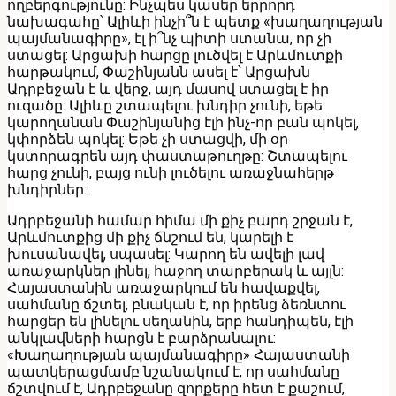
ողբերգությունը: Ինչպես կասեր երրորդ
նախագահը՝ Ալիևի ինչի՞ն է պետք «խաղաղության
պայմանագիրը», էլ ի՞նչ պիտի ստանա, որ չի
ստացել: Արցախի հարցը լուծվել է Արևմուտքի
հարթակում, Փաշինյանն ասել է՝ Արցախն
Ադրբեջան է և վերջ, այդ մասով ստացել է իր
ուզածը: Ալիևը շտապելու խնդիր չունի, եթե
կարողանան Փաշինյանից էլի ինչ-որ բան պոկել,
կփորձեն պոկել: Եթե չի ստացվի, մի օր
կստորագրեն այդ փաստաթուղթը: Շտապելու
հարց չունի, բայց ունի լուծելու առաջնահերթ
խնդիրներ:
Ադրբեջանի համար հիմա մի քիչ բարդ շրջան է,
Արևմուտքից մի քիչ ճնշում են, կարելի է
խուսանավել, սպասել: Կարող են ավելի լավ
առաջարկներ լինել, հաջող տարբերակ և այլն:
Հայաստանին առաջարկում են հավաքվել,
սահմանը ճշտել, բնական է, որ իրենց ձեռնտու
հարցեր են լինելու սեղանին, երբ հանդիպեն, էլի
անկլավների հարցն է բարձրանալու:
«Խաղաղության պայմանագիրը» Հայաստանի
պատկերացմամբ նշանակում է, որ սահմանը
ճշտվում է, Ադրբեջանը զորքերը հետ է քաշում,