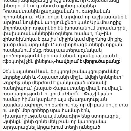
հասարակությանը ցույց տալու, որ Հայաստանը
փնտրում է ու գտնում այլընտրանքներ
Ռուսաստանին քաղաքական ու ռազմական
ոլորտներում: «Այո, ցույց է տրվում, որ աշխատանք է
արվում, նույնիսկ արդյունքներ կան: Արևմուտքից
միլիոնավոր դոլարներ են խոստանում տրամադրել
փախստականներին օգնելու համար, ինչ-ինչ
զինտեխնիկա է գալիս՝ միջին կամ միջինից մի քիչ
ցածր մակարդակի: Ըստ փորձագետների, որքան
հասկանում ենք, ռեալ պատերազմական
գործողությունների ժամանակ դրանք այնքան էլ
էֆեկտիվ չեն լինելու»,
-հավելում է վերլուծաբանը:
Չեն կայանում նաև երկկողմ բանակցություններ
Ադրբեջանի և Հայաստանի միջև: Ավելի կոնկրետ՝
Ադրբեջանը մերժում է ցանկացած տեսակի
հանդիպում, չնայած Հայաստանը միայն ու միայն
խաղաղություն է ուզում: «Ինչո՞ւ է Փաշինյանի
համար հիմա կարևոր այս «խաղաղության
պայմանագիրը», որ բերի ու ինչ-որ մի բան ցույց տա
ու ասի՝ մեր զոհերը սրա համար էին,
«խաղաղության պայմանագիր» ենք ստորագրել:
Այսինքն՝ լինի գոնե մեկ բան, որ կարողանա
արդարացնել Արցախում տեղի ունեցած