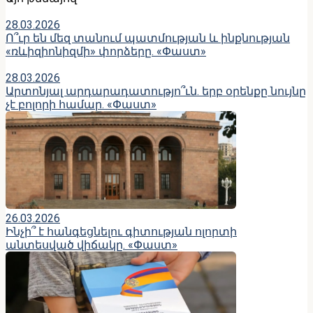
28.03.2026
Ո՞ւր են մեզ տանում պատմության և ինքնության
«ռևիզիոնիզմի» փորձերը. «Փաստ»
28.03.2026
Արտոնյալ արդարադատությո՞ւն. երբ օրենքը նույնը
չէ բոլորի համար. «Փաստ»
26.03.2026
Ինչի՞ է հանգեցնելու գիտության ոլորտի
անտեսված վիճակը. «Փաստ»