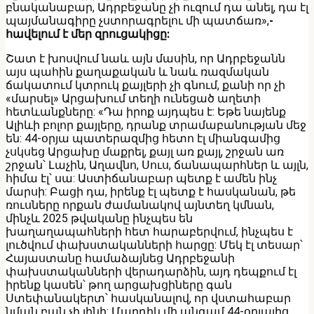
բնականաբար, Ադրբեջանը չի ուզում դա անել, դա էլ
պայմանագիրը չստորագրելու մի պատճառ»,
-
հավելում է մեր զրուցակիցը:
Շատ է խոսվում նաև այն մասին, որ Ադրբեջանն
այս պահին քաղաքական և նաև ռազմական
ճակատում կտրուկ քայլերի չի գնում, քանի որ չի
«մարսել» Արցախում տեղի ունեցած աղետի
հետևանքները: «Դա իրոք այդպես է: Եթե նայենք
Ալիևի բոլոր քայլերը, դրանք տրամաբանության մեջ
են: 44-օրյա պատերազմից հետո էլ միանգամից
չսկսեց Արցախը մաքրել, քայլ առ քայլ, շրջան առ
շրջան՝ Լաչին, Աղավնո, Սուս, ճանապարհներ և այլն,
հիմա էլ՝ սա: Աստիճանաբար պետք է ամեն ինչ
մարսի: Բացի դա, իրենք էլ պետք է հասկանան, թե
ռուսները որքան ժամանակով այնտեղ կմնան,
մինչև 2025 թվականը ինչպես են
խաղաղապահների հետ հարաբերվում, ինչպես է
լուծվում փախստականների հարցը: Մեկ էլ տեսար՝
Հայաստանը համաձայնեց Ադրբեջանի
փախստականների վերադարձին, այդ դեպքում էլ
իրենք կասեն՝ թող արցախցիները գան
Ստեփանակերտ՝ հասկանալով, որ վստահաբար
նման բան չի լինի: Մարդիկ մի անգամ 44-օրյայից