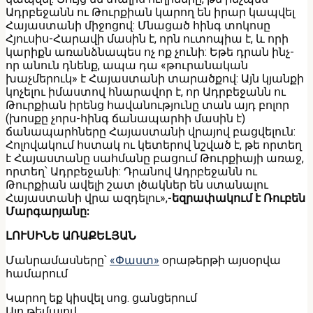
Ադրբեջանն ու Թուրքիան կարող են իրար կապվել
Հայաստանի միջոցով: Մնացած հինգ տոկոսը
Հյուսիս-Հարավի մասին է, որն ուտոպիա է, և որի
կարիքն առանձնապես ոչ ոք չունի: Եթե դրան ինչ-
որ անուն դնենք, ապա դա «թուրանական
խաչմերուկ» է Հայաստանի տարածքով: Այն կյանքի
կոչելու իմաստով հնարավոր է, որ Ադրբեջանն ու
Թուրքիան իրենց հավանությունը տան այդ բոլոր
(խոսքը չորս-հինգ ճանապարհի մասին է)
ճանապարհները Հայաստանի վրայով բացվելուն:
Հոլովակում հստակ ու կետերով նշված է, թե որտեղ
է Հայաստանը սահմանը բացում Թուրքիայի առաջ,
որտեղ՝ Ադրբեջանի: Դրանով Ադրբեջանն ու
Թուրքիան ավելի շատ լծակներ են ստանալու
Հայաստանի վրա ազդելու»,
-եզրափակում է Ռուբեն
Մարգարյանը:
ԼՈՒՍԻՆԵ ԱՌԱՔԵԼՅԱՆ
Մանրամասները՝
«Փաստ»
օրաթերթի այսօրվա
համարում
Կարող եք կիսվել սոց․ ցանցերում
Այո թեմայով