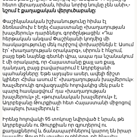
հետո վերադարձան, հիմա նորից նույնը չեն անի»,
-
նշում է քաղաքական վերլուծաբանը:
Փաշինյանական իշխանությունը հիմա էլ
ձեռնամուխ է եղել Հայաստանը «խաղաղության
խաչմերուկ» դարձնելու գործընթացին: «Դա
հերթական անգամ Փաշինյանի կողմից մի
հասկացությունը մեկ ուրիշով փոխարինելն է: Ասում
էր՝ «խաղաղության օրակարգ», սիրուն է հնչում,
բայց եթե նայենք գետնի վրա, ապա դա նշանակում
է մի օրակարգ, որ Հայաստանը քայլ առ քայլ,
դանդաղ, բայց բավարարում է Ադրբեջանի
պահանջները: Եթե այդպես ասեր, ավելի ճիշտ
կլիներ: Հիմա ասում է՝ «խաղաղության խաչմերուկ»:
Խաչմերուկի գովազդային հոլովակից մեկ բան է
պարզ հասկացվում՝ դա «խաղաղության
խաչմերուկ» չէ, «թուրանական խաչմերուկ» է,
Ադրբեջանը Թուրքիայի հետ Հայաստանի միջոցով
կապելու խաչմերուկ է:
Իրենց հոլովակի 95 տոկոսը նվիրված է նրան, թե
Ադրբեջանն ու Թուրքիան որ գյուղերով ու
քաղաքներով և ճանապարհներով կարող են իրար
կապվել: Ցույց են տալիս ուղիները, թե ինչպես