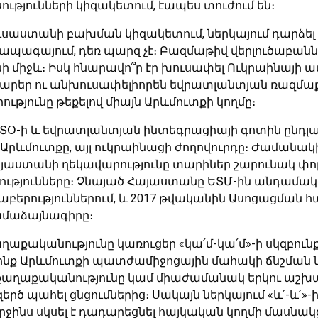
յունների կիզակետում, էապես տուժում են։
 Ռուսաստանի բախման կիզակետում, ներկայում դար
տ ապագայում, դեռ պարզ չէ։ Բազմաթիվ վերլուծաբան
միջև։ Իսկ հնարավո՞ր էր խուսափել Ուկրաինայի ավեր
 վարեր ու անխուսափելիորեն եվրատլանտյան ռազմ
թյունը թեքելով միայն Արևմուտքի կողմը։
ՏՕ-ի և եվրատլանտյան ինտեգրացիայի գոտին ընդլայն
 Արևմուտքը, այլ ուկրաինացի ժողովուրդը։ Ժամանակ
աստանի ղեկավարությունը տարիներ շարունակ փորձե
րությունները։ Չնայած Հայաստանը ԵՏՄ-ին անդամակցե
րաբերություններում, և 2017 թվականին Ասոցացմա
ամաձայնագիրը։
ղաքականությունը կառուցեր «կա՛մ-կա՛մ»-ի սկզբու
նք Արևմուտքի պատժամիջոցային մահակի ճնշման ներ
՛»-ի քաղաքականությունը կամ միաժամանակ երկու 
զերծ պահել ցնցումներից։ Սակայն ներկայում «և՛-և՛
րջինս սկսել է դադարեցնել հայկական կողմի մասնա