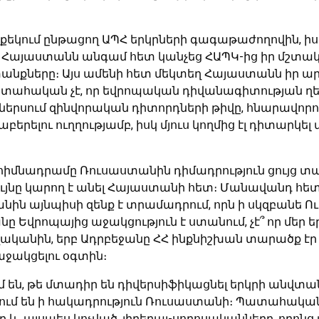
քեկում ընթացող ԱՊՀ երկրների գագաթաժողովին, իս
Հայաստանն անգամ հետ կանչեց ՀԱՊԿ-ից իր մշտա
անքները։ Այս ամենի հետ մեկտեղ Հայաստանն իր 
Պատահական չէ, որ եվրոպական դիվանագիտության ղե
երսում զինվորական դիտորդների թիվը, հնարավորո
բերելու ուղղությամբ, իսկ մյուս կողմից էլ դիտա
իմնադրամը Ռուսաստանին դիմադրություն ցույց տալ
յնը կարող է անել Հայաստանի հետ։ Մանավանդ հետաք
ին այնպիսի զենք է տրամադրում, որն ի սկզբանե 
անը Եվրոպայից աջակցություն է ստանում, չէ՞ որ մ
թվականին, երբ Ադրբեջանը ՀՀ ինքնիշխան տարածք էր 
ջակցելու օգտին։
ւմ են, թե մտադիր են դիվերսիֆիկացնել երկրի անվտան
ւմ են ի հակադրություն Ռուսաստանի։ Պատահական չէ
, այսպես կոչված, լիբերալ-սորոսականները, որոնց 