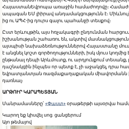
ՀայաստանԵվրոպա առաջին համաժողովը։ Համաժողո
ապագան ԵՄ լիիրավ անդամակցությունն է։ Միևնու
ից ու ԱՊՀ-ից դուրս գալու պահանջի տեսքով։
Ըստ երևույթին, այս հռչակագրի ընդունման հարցում
իշխանության շահառու են, ակտիվ մասնակցություն 
այսպիսի նախաձեռնություններով Հայաստանը մուտ
է անցնել կոշտ գործողությունների, իսկ մյուս կողմ
ընթանալ դեպի Արևմուտք, ու արդյունքում տեսանք, 
դաշնակցին ինչպես որ պետք է, չի աջակցել, դրա հ
եվրատլանտյան ռազմաքաղաքական միավորմանն ին
դառնալ։
ԱՐԹՈՒՐ ԿԱՐԱՊԵՏՅԱՆ
Մանրամասները՝
«Փաստ»
օրաթերթի այսօրվա համ
Կարող եք կիսվել սոց․ ցանցերում
Այո թեմայով