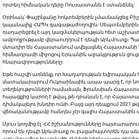
որտեղ հիմնական դերը Ռուսաստանն է ստանձնել։
Օրինակ՝ Փաշինյանը հոկտեմբերին չմասնակցեց Բիշ
կայանալիք ՀԱՊԿ գագաթաժողովին։ Սեպտեմբերին 
դադարեցրել է այդ կազմակերպության հետ աշխատ
ամբողջությամբ վերաուղղում է դեպի Արևմուտք։ 
մտադիր են Հայաստանում ավելացնել Հայաստանի ն
հիմնադրամի միջոցով Երևանին աջակցություն ցուցա
հնարավորությունները։
Եթե հաշվի առնենք, որ Խաղաղության եվրոպական հ
մատակարարում Ուկրաինային, ապա պարզ է, որ նու
տեղեկությունների համաձայն, Ֆրանսիան Հայաստան
հայացքից կարող է թվալ, թե դրական է, որ Հայաստ
դիմակայելու խնդիր ունի։ Բայց այդ դեպքում 2021 
վճռականությամբ հանդես չէր գալիս Հայաստանին ա
Մյուս կողմից էլ՝ ՀՀ իշխանությունները հայտարարո
հրում են դեպի Արևմուտք ու բացահայտորեն դա անո
արևմտամետ հատվածի ՀԿների ներկայացուցիչները և