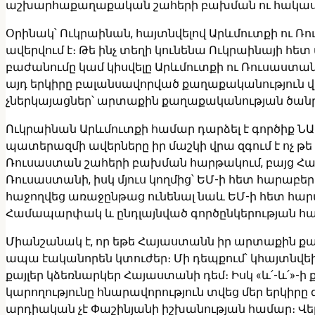
աշխարհաքաղաքական շահերի բախման ու հակասութ
Օրինակ՝ Ուկրաինան, հայտնվելով Արևմուտքի ու
ավերվում է։ Թե ինչ տեղի կունենա Ուկրաինայի հե
բաժանումը կամ կիսվելը Արևմուտքի ու Ռուսաստանի 
այդ երկիրը բալանսավորված քաղաքականություն
չներկայացներ՝ արտաքին քաղաքականության ծանրու
Ուկրաինան Արևմուտքի համար դարձել է գործիք ՆԱ
պատերազմի ավերները իր մաշկի վրա զգում է ոչ թե
Ռուսաստան շահերի բախման հարթակում, բայց Հայ
Ռուսաստանի, իսկ մյուս կողմից՝ ԵՄ-ի հետ հարաբե
հաջողվեց առաջընթաց ունենալ նաև ԵՄ-ի հետ հա
Համապարփակ և ընդլայնված գործընկերության հ
Միանշանակ է, որ եթե Հայաստանն իր արտաքին քա
ապա էականորեն կտուժեր։ Մի դեպքում՝ կհայտնվեի
քայլեր կձեռնարկեր Հայաստանի դեմ։ Իսկ «և՛-և
կարողությունը հնարավորություն տվեց մեր երկիրը 
արդիական չէ Փաշինյանի իշխանության համար։ Վե