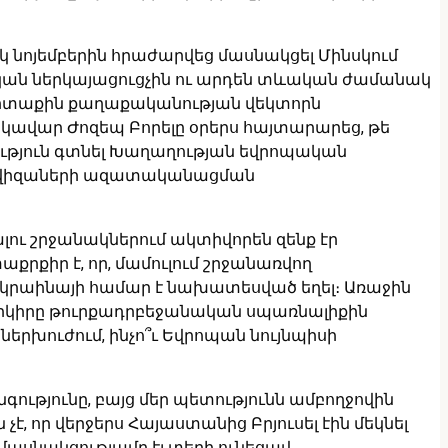
կ նոյեմբերին հրաժարվեց մասնակցել Մինսկում
կան ներկայացուցչին ու արդեն տևական ժամանակ
արտաքին քաղաքականության վեկտորն
կավար Ժոզեպ Բորելը օրերս հայտարարեց, թե
ւթյուն գտնել Խաղաղության եվրոպական
րկել վիզաների ազատականացման
ու շրջանակներում ակտիվորեն զենք էր
րքիր է, որ, մամուլում շրջանառվող
Ուկրաինայի համար է նախատեսված եղել։ Առաջին
եր երկիրը թուրքադրբեջանական սպառնալիքին
ներխուժում, ինչո՞ւ Եվրոպան նույնպիսի
գությունը, բայց մեր պետությունն ամբողջովին
, որ վերջերս Հայաստանից Բրյուսել էին մեկնել
մասնակցությամբ էլ տեղի ունեցավ