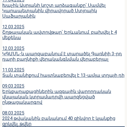
Խաչիկ Ասրյանի կոշտ արձագանքը՝ Սամվել
Կարապետյանին վիրավորած Ստյոպիկ
Սաֆարյանին
12.03.2025
Շղթայական ավտովթար՝ Երևանում. բախվել է 4
մեքենա
12.03.2025
ԿԳՄՍՆ-ն պարզաբանում է տարածել Գառնիի 3-րդ
դարի բաղնիքի վերականգնման վերաբերյալ
11.03.2025
Տան տանիքում հայտնաբերվել է 13-ամյա տղայի դի
09.03.2025
Երկքաղաքացիներին ազգային վարորդական
վկայական կտրամադրվի պարզեցված
ընթացակարգով
08.03.2025
2024 թվականին բանակում 40 զինվոր է կյանքից
զրկվել. թվեր