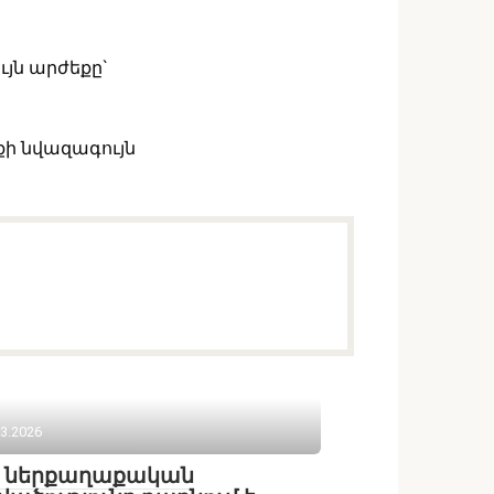
ւյն արժեքը`
քի նվազագույն
03.2026
բ ներքաղաքական