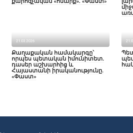
քարոզչական «հնարք». «Փաստ»
լար
միջ
առ
21.03.2026
21.
Քաղաքական համակարգը՝
Պետ
որպես պետական իմունիտետ.
պե
դասեր աշխարհից և
հակ
Հայաստանի իրականությունը.
«Փաստ»