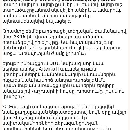
տարհանվել էր ավելի քան երկու ժամով։ Ավելի ուշ
տարածաշրջանում սկսվել էր անձրև և ամպրոպ,
սակայն տոնական հրավառությունը,
այնուամենայնիվ, կայացել է։
Թրամփը բեմ է բարձրացել տեղական ժամանակով
մոտ 23:15-ին՝ վատ եղանակի պատճառով
հետաձգելով իր ելույթը։ Նա հայտարարել է, որ
միևնույն է ելույթ կունենար «նույնիսկ մեկ մարդու
առջև՝ առավոտյան ժամը չորսին»։
Ելույթի ընթացքում ԱՄՆ նախագահը նաև
ներկայացրել է Artemis II առաքելության
վետերաններին և անձնակազմի անդամներին,
ինչպես նաև հակիրճ անդրադարձել է ԱՄՆ
պատմության առանցքային պահերին՝ երկիրը
անվանելով «աշխարհի հույսը, խոստումը, լույսն ու
փառքը»։
250-ամյակի տոնակատարությունն ուղեկցվել է
նաև քաղաքական ենթատեքստով․ նույն օրը ավելի
վաղ Վաշինգտոնում անցկացվել էր
սպիտակամորթների գերազանցության
կողմնակիցների երթ, ինչը մտահոգություն էր