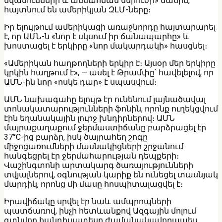
նվաճումների և անսահման ներուժի» մասին,
հայտնում են ամերիկյան ԶԼՄ-ները։
Իր ելույթում ամերիկացի առաջնորդը հայտարարել
է, որ ԱՄՆ-ն «նոր է սկսում իր ճանապարհը» և
խոստացել է երկիրը «նոր մակարդակի» հասցնել։
«Ամերիկան հաղթողների երկիր է։ Այսօր մեր երկիրը
կրկին հաղթում է», — ասել է Թրամփը՝ հավելելով, որ
ԱՄՆ-ին նոր «ոսկե դար» է սպասվում։
ԱՄՆ նախագահը ելույթ էր ունենում լայնածավալ
տոնակատարությունների ֆոնին, որոնք ուղեկցվում
էին եղանակային լուրջ խնդիրներով։ ԱՄՆ
մայրաքաղաքում ջերմաստիճանը բարձրացել էր
37°C-ից բարձր, իսկ ծայրահեղ շոգը
միջոցառումների մասնակիցների շրջանում
հանգեցրել էր ջերմահարության դեպքերի։
Վաշինգտոնի արտակարգ ծառայությունների
տվյալներով, օգնության կարիք են ունեցել տասնյակ
մարդիկ, որոնց մի մասը հոսպիտալացվել է։
Իրավիճակը սրվել էր նաև ամպրոպների
պատճառով, ինչի հետևանքով Ազգային մոլում
գտնվող հանդիսատեսը ժամանակավորապես