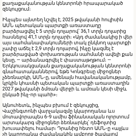
քաղաքականության կենտրոնի հրապարակած
զեկույցում։
Ինչպես այնտեղ նշվել է, 2025 թվականի հուլիսին
ԱՄՆ պետական պարտքի առաստաղը
բարձրացվել է 5 տրլն դոլարով՝ 36,1 տրլն դոլարից
հասնելով 41,1 տրլն դոլարի։ «Այդ ժամանակից ի վեր
այս սահմանափակումների տակ ընկնող պարտքի
չափը աճել է 2,9 տրլն դոլարով, ինչը կազմել է
բարձրացված փոխառության սահմանի ավելի քան
կեսը, — արձանագրվել է փաստաթղթում։ —
Երկկուսակցական քաղաքականության կենտրոնի
գնահատականներով, եթե Կոնգրեսը միջոցներ
չձեռնարկի, ԱՄՆ-ը, ամենայն հավանականությամբ,
կրկին կհասնի պետական պարտքի առաստաղին
2027 թվականի ձմռան վերջի և ամռան կեսի միջև
ընկած ինչ-որ պահի»։
Այնուհետև, ինչպես բխում է զեկույցից,
Վաշինգտոնի վարչակազմը կկարողանա ևս
մոտավորապես 6-9 ամիս ֆինանսական ոլորտում
արտակարգ միջոցներ ձեռնարկել՝ դեֆոլտից
խուսափելու համար։ Դրանից հետո ԱՄՆ-ը «այլևս
չի կարողանա ժամանակին ամբողջ ծավալով