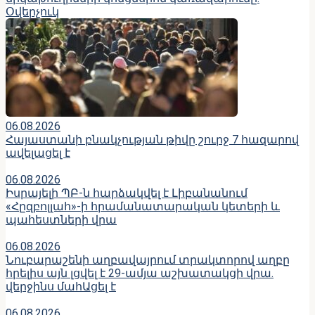
Օվերչուկ
06.08.2026
Հայաստանի բնակչության թիվը շուրջ 7 հազարով
ավելացել է
06.08.2026
Իսրայելի ՊԲ-ն հարձակվել է Լիբանանում
«Հըզբոլլահ»-ի հրամանատարական կետերի և
պահեստների վրա
06.08.2026
Նուբարաշենի աղբավայրում տրակտորով աղբը
հրելիս այն լցվել է 29-ամյա աշխատակցի վրա.
վերջինս մահԱցել է
06.08.2026