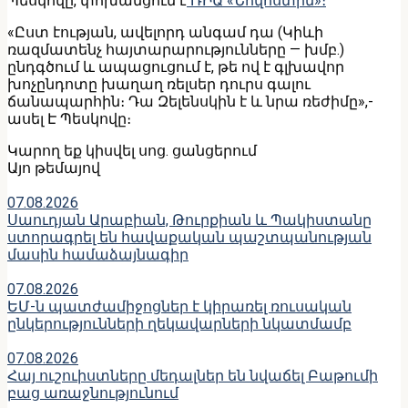
Պեսկովը, փոխանցում է
ՌԻԱ «Նովոստին»։
«Ըստ էության, ավելորդ անգամ դա (Կիևի
ռազմատենչ հայտարարությունները — խմբ.)
ընդգծում և ապացուցում է, թե ով է գլխավոր
խոչընդոտը խաղաղ ռելսեր դուրս գալու
ճանապարհին։ Դա Զելենսկին է և նրա ռեժիմը»,-
ասել Է Պեսկովը։
Կարող եք կիսվել սոց․ ցանցերում
Այո թեմայով
07.08.2026
Սաուդյան Արաբիան, Թուրքիան և Պակիստանը
ստորագրել են հավաքական պաշտպանության
մասին համաձայնագիր
07.08.2026
ԵՄ-ն պատժամիջոցներ է կիրառել ռուսական
ընկերությունների ղեկավարների նկատմամբ
07.08.2026
Հայ ուշուիստները մեդալներ են նվաճել Բաթումի
բաց առաջնությունում