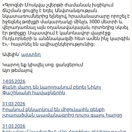
«Գրոզնի-Մոսկվա չվերթի ժամանակ խցիկում
ճնշման ցուցիչ է եղել: Անվտանգության
նկատառումներից ելնելով, հրամանատարը որոշել է
իջեցնել թռիչքի մակարդակը մինչև 3000 մետրի և
վերադառնալ այն օդանավակայան, որտեղից սկսել
էր թռիչքը: Սպասվում է կանոնավոր վայրէջք:
Ուղևորների և անձնակազմի հետ ամեն ինչ կարգին
է»,- հայտնել են ավիաընկերությունից։
Ավելին՝
այստեղ
Կարող եք կիսվել սոց․ ցանցերում
Այո թեմայով
14.05.2026
Քանի մարդ են կարողանում բերել Նիկոլ
Փաշինյանի հավաքներին
31.03.2026
Իրանում քննարկում են միջnւկային զենքի
չտարածման պայմանագրից դուրս գալու հարցը
31.03.2026
Երևանում կասեցվել է «Սդ Հոլդինգ» ընկերությանը