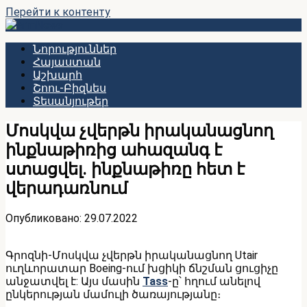
Перейти к контенту
Նորություններ
Հայաստան
Աշխարհ
Շոու-Բիզնես
Տեսանյութեր
Մոսկվա չվերթն իրականացնող
ինքնաթիռից ահազանգ է
ստացվել․ ինքնաթիռը հետ է
վերադառնում
Опубликовано:
29.07.2022
Գրոզնի-Մոսկվա չվերթն իրականացնող Utair
ուղևորատար Boeing-ում խցիկի ճնշման ցուցիչը
անջատվել է: Այս մասին
Tass
-ը՝ հղում անելով
ընկերության մամուլի ծառայությանը։